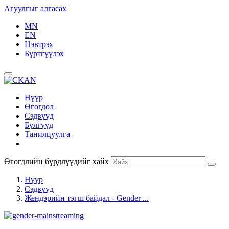
Агуулгыг алгасах
MN
EN
Нэвтрэх
Бүртгүүлэх
Нүүр
Өгөгдөл
Сэдвүүд
Бүлгүүд
Танилцуулга
Өгөгдлийн бүрдлүүдийг хайх
Нүүр
Сэдвүүд
Жендэрийн тэгш байдал - Gender ...