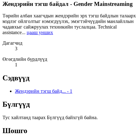
Жендэрийн тэгш байдал - Gender Mainstreaming
Төрийн албан хаагчдын жендэрийн эрх тэгш байдлын талаарх
мэдлэг ойлголтыг нэмэгдүүлэх, эмэгтэйчүүдийн манлайллын
чадавхыг сайжруулах техникийн туслалцаа. Technical
assistance...
цааш унших
Дагагчид
3
Өгөгдлийн бүрдлүүд
1
Сэдвүүд
Жендэрийн тэгш байд...
-
1
Бүлгүүд
Тус хайлтанд таарах Бүлгүүд байхгүй байна.
Шошго