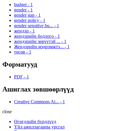
budget
-
1
gender
-
1
gender gap
-
1
gender policy
-
1
gender sensitive bu...
-
1
жендэр
-
1
жендэрийн бодлого
-
1
жендэрийн зөрүүтэй ...
-
1
Жендэрийн мэдрэмжтэ...
-
1
төсөв
-
1
Форматууд
PDF
-
1
Ашиглах зөвшөөрлүүд
Creative Commons At...
-
1
close
Өгөгдлийн бүрдлүүд
Үйл ажиллагааны урсгал