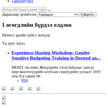
Танилцуулга
Дараахаар эрэмбэлэх
Гүйцэтгэ.
1 өгөгдлийн бүрдэл олдлоо
Шошго:
gender policy
жендэр
Үр дүнг шүүх
Experience Sharing Workshop: Gender
Sensitive Budgeting Training in Dornod an...
MERIT төслийн Жендэрийн тэгш байдлыг хангах
мэргэжилтнүүдийн клуб-ын гишүүдийн уулзалт 2019
оны 8-р сарын 06
PDF