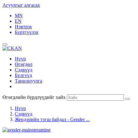
Агуулгыг алгасах
MN
EN
Нэвтрэх
Бүртгүүлэх
Нүүр
Өгөгдөл
Сэдвүүд
Бүлгүүд
Танилцуулга
Өгөгдлийн бүрдлүүдийг хайх
Нүүр
Сэдвүүд
Жендэрийн тэгш байдал - Gender ...