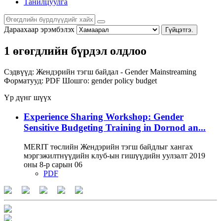
Танилцуулга
Дараахаар эрэмбэлэх
Гүйцэтгэ.
1 өгөгдлийн бүрдэл олдлоо
Сэдвүүд:
Жендэрийн тэгш байдал - Gender Mainstreaming
Форматууд:
PDF
Шошго:
gender policy
budget
Үр дүнг шүүх
Experience Sharing Workshop: Gender
Sensitive Budgeting Training in Dornod an...
MERIT төслийн Жендэрийн тэгш байдлыг хангах
мэргэжилтнүүдийн клуб-ын гишүүдийн уулзалт 2019
оны 8-р сарын 06
PDF