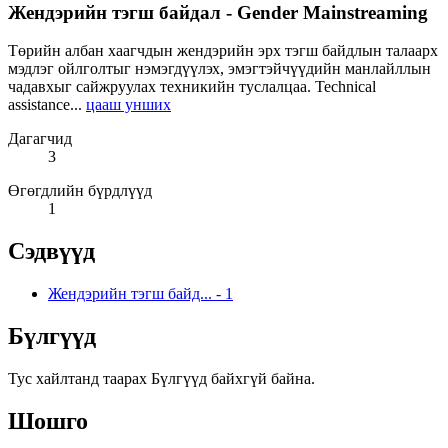
Жендэрийн тэгш байдал - Gender Mainstreaming
Төрийн албан хаагчдын жендэрийн эрх тэгш байдлын талаарх
мэдлэг ойлголтыг нэмэгдүүлэх, эмэгтэйчүүдийн манлайллын
чадавхыг сайжруулах техникийн туслалцаа. Technical
assistance...
цааш унших
Дагагчид
3
Өгөгдлийн бүрдлүүд
1
Сэдвүүд
Жендэрийн тэгш байд...
-
1
Бүлгүүд
Тус хайлтанд таарах Бүлгүүд байхгүй байна.
Шошго