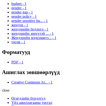
budget
-
1
gender
-
1
gender gap
-
1
gender policy
-
1
gender sensitive bu...
-
1
жендэр
-
1
жендэрийн бодлого
-
1
жендэрийн зөрүүтэй ...
-
1
Жендэрийн мэдрэмжтэ...
-
1
төсөв
-
1
Форматууд
PDF
-
1
Ашиглах зөвшөөрлүүд
Creative Commons At...
-
1
close
Өгөгдлийн бүрдлүүд
Үйл ажиллагааны урсгал