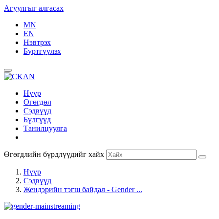
Агуулгыг алгасах
MN
EN
Нэвтрэх
Бүртгүүлэх
Нүүр
Өгөгдөл
Сэдвүүд
Бүлгүүд
Танилцуулга
Өгөгдлийн бүрдлүүдийг хайх
Нүүр
Сэдвүүд
Жендэрийн тэгш байдал - Gender ...