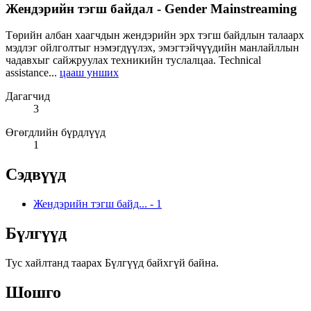
Жендэрийн тэгш байдал - Gender Mainstreaming
Төрийн албан хаагчдын жендэрийн эрх тэгш байдлын талаарх
мэдлэг ойлголтыг нэмэгдүүлэх, эмэгтэйчүүдийн манлайллын
чадавхыг сайжруулах техникийн туслалцаа. Technical
assistance...
цааш унших
Дагагчид
3
Өгөгдлийн бүрдлүүд
1
Сэдвүүд
Жендэрийн тэгш байд...
-
1
Бүлгүүд
Тус хайлтанд таарах Бүлгүүд байхгүй байна.
Шошго