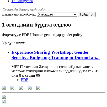
Танилцуулга
Дараахаар эрэмбэлэх
Гүйцэтгэ.
1 өгөгдлийн бүрдэл олдлоо
Форматууд:
PDF
Шошго:
gender gap
gender policy
Үр дүнг шүүх
Experience Sharing Workshop: Gender
Sensitive Budgeting Training in Dornod an...
MERIT төслийн Жендэрийн тэгш байдлыг хангах
мэргэжилтнүүдийн клуб-ын гишүүдийн уулзалт 2019
оны 8-р сарын 06
PDF