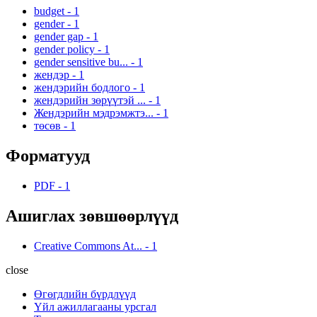
budget
-
1
gender
-
1
gender gap
-
1
gender policy
-
1
gender sensitive bu...
-
1
жендэр
-
1
жендэрийн бодлого
-
1
жендэрийн зөрүүтэй ...
-
1
Жендэрийн мэдрэмжтэ...
-
1
төсөв
-
1
Форматууд
PDF
-
1
Ашиглах зөвшөөрлүүд
Creative Commons At...
-
1
close
Өгөгдлийн бүрдлүүд
Үйл ажиллагааны урсгал