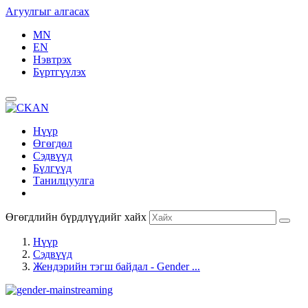
Агуулгыг алгасах
MN
EN
Нэвтрэх
Бүртгүүлэх
Нүүр
Өгөгдөл
Сэдвүүд
Бүлгүүд
Танилцуулга
Өгөгдлийн бүрдлүүдийг хайх
Нүүр
Сэдвүүд
Жендэрийн тэгш байдал - Gender ...