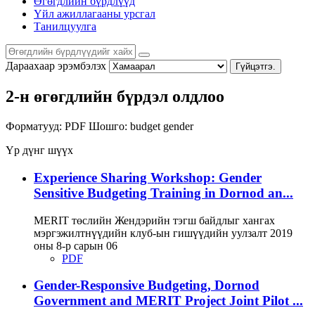
Өгөгдлийн бүрдлүүд
Үйл ажиллагааны урсгал
Танилцуулга
Дараахаар эрэмбэлэх
Гүйцэтгэ.
2-н өгөгдлийн бүрдэл олдлоо
Форматууд:
PDF
Шошго:
budget
gender
Үр дүнг шүүх
Experience Sharing Workshop: Gender
Sensitive Budgeting Training in Dornod an...
MERIT төслийн Жендэрийн тэгш байдлыг хангах
мэргэжилтнүүдийн клуб-ын гишүүдийн уулзалт 2019
оны 8-р сарын 06
PDF
Gender-Responsive Budgeting, Dornod
Government and MERIT Project Joint Pilot ...