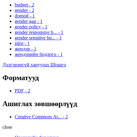
budget
-
2
gender
-
2
dornod
-
1
gender gap
-
1
gender policy
-
1
gender responsive b...
-
1
gender sensitive bu...
-
1
pilot
-
1
жендэр
-
1
жендэрийн бодлого
-
1
Дэлгэрэнгүй харуулах Шошго
Форматууд
PDF
-
2
Ашиглах зөвшөөрлүүд
Creative Commons At...
-
2
close