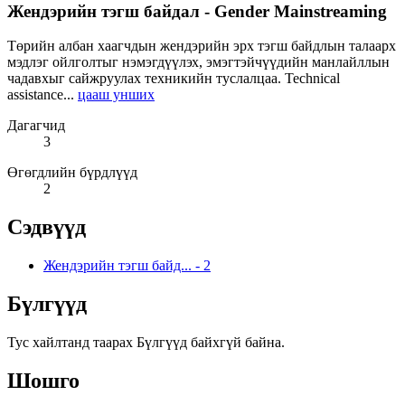
Жендэрийн тэгш байдал - Gender Mainstreaming
Төрийн албан хаагчдын жендэрийн эрх тэгш байдлын талаарх
мэдлэг ойлголтыг нэмэгдүүлэх, эмэгтэйчүүдийн манлайллын
чадавхыг сайжруулах техникийн туслалцаа. Technical
assistance...
цааш унших
Дагагчид
3
Өгөгдлийн бүрдлүүд
2
Сэдвүүд
Жендэрийн тэгш байд...
-
2
Бүлгүүд
Тус хайлтанд таарах Бүлгүүд байхгүй байна.
Шошго