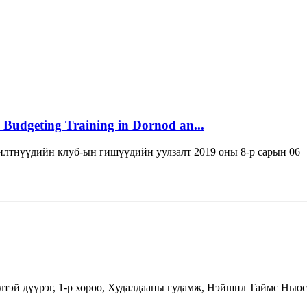
 Budgeting Training in Dornod an...
лтнүүдийн клуб-ын гишүүдийн уулзалт 2019 оны 8-р сарын 06
лтэй дүүрэг, 1-р хороо, Худалдааны гудамж, Нэйшнл Таймс Ньюс 