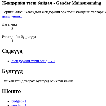
Жендэрийн тэгш байдал - Gender Mainstreaming
Төрийн албан хаагчдын жендэрийн эрх тэгш байдлын талаарх мэ
цааш унших
Дагагчид
3
Өгөгдлийн бүрдлүүд
1
Сэдвүүд
Жендэрийн тэгш байд...
-
1
Бүлгүүд
Тус хайлтанд таарах Бүлгүүд байхгүй байна.
Шошго
budget
-
1
gender
-
1