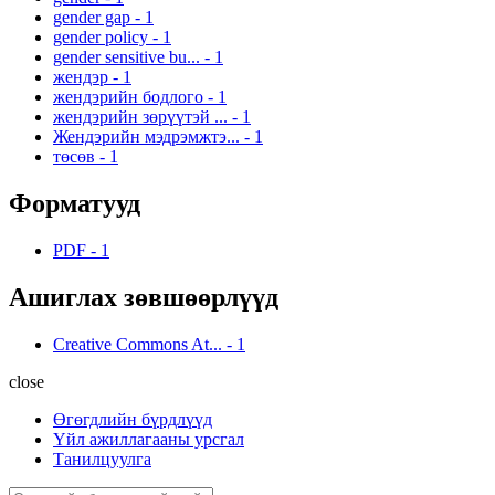
gender gap
-
1
gender policy
-
1
gender sensitive bu...
-
1
жендэр
-
1
жендэрийн бодлого
-
1
жендэрийн зөрүүтэй ...
-
1
Жендэрийн мэдрэмжтэ...
-
1
төсөв
-
1
Форматууд
PDF
-
1
Ашиглах зөвшөөрлүүд
Creative Commons At...
-
1
close
Өгөгдлийн бүрдлүүд
Үйл ажиллагааны урсгал
Танилцуулга