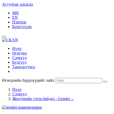
Агуулгыг алгасах
MN
EN
Нэвтрэх
Бүртгүүлэх
Нүүр
Өгөгдөл
Сэдвүүд
Бүлгүүд
Танилцуулга
Өгөгдлийн бүрдлүүдийг хайх
Нүүр
Сэдвүүд
Жендэрийн тэгш байдал - Gender ...