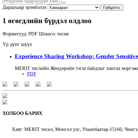
Дараахаар эрэмбэлэх
Гүйцэтгэ.
1 өгөгдлийн бүрдэл олдлоо
Форматууд:
PDF
Шошго:
төсөв
Үр дүнг шүүх
Experience Sharing Workshop: Gender Sensitive
MERIT төслийн Жендэрийн тэгш байдлыг хангах мэргэжи
PDF
ХОЛБОО БАРИХ
Хаяг: MERIT төсөл, Монгол улс, Улаанбаатар-15160, Чингэ