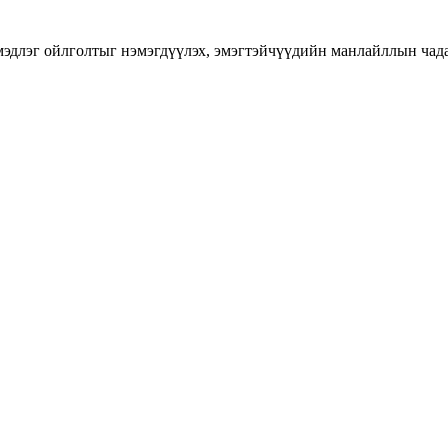
длэг ойлголтыг нэмэгдүүлэх, эмэгтэйчүүдийн манлайллын чадавхы