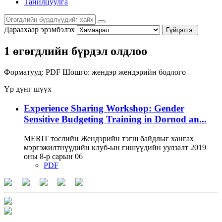
Танилцуулга
Дараахаар эрэмбэлэх
Гүйцэтгэ.
1 өгөгдлийн бүрдэл олдлоо
Форматууд:
PDF
Шошго:
жендэр
жендэрийн бодлого
Үр дүнг шүүх
Experience Sharing Workshop: Gender
Sensitive Budgeting Training in Dornod an...
MERIT төслийн Жендэрийн тэгш байдлыг хангах
мэргэжилтнүүдийн клуб-ын гишүүдийн уулзалт 2019
оны 8-р сарын 06
PDF