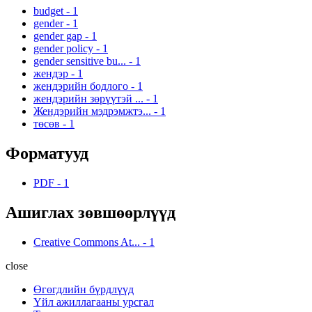
budget
-
1
gender
-
1
gender gap
-
1
gender policy
-
1
gender sensitive bu...
-
1
жендэр
-
1
жендэрийн бодлого
-
1
жендэрийн зөрүүтэй ...
-
1
Жендэрийн мэдрэмжтэ...
-
1
төсөв
-
1
Форматууд
PDF
-
1
Ашиглах зөвшөөрлүүд
Creative Commons At...
-
1
close
Өгөгдлийн бүрдлүүд
Үйл ажиллагааны урсгал