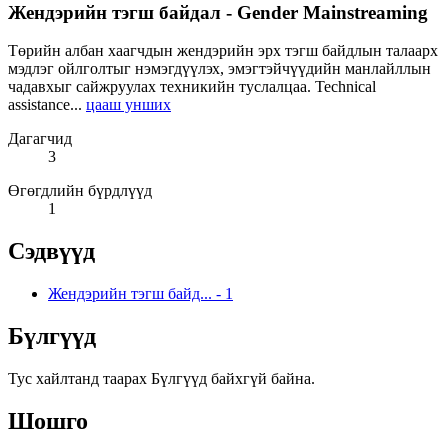
Жендэрийн тэгш байдал - Gender Mainstreaming
Төрийн албан хаагчдын жендэрийн эрх тэгш байдлын талаарх
мэдлэг ойлголтыг нэмэгдүүлэх, эмэгтэйчүүдийн манлайллын
чадавхыг сайжруулах техникийн туслалцаа. Technical
assistance...
цааш унших
Дагагчид
3
Өгөгдлийн бүрдлүүд
1
Сэдвүүд
Жендэрийн тэгш байд...
-
1
Бүлгүүд
Тус хайлтанд таарах Бүлгүүд байхгүй байна.
Шошго