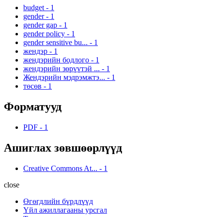
budget
-
1
gender
-
1
gender gap
-
1
gender policy
-
1
gender sensitive bu...
-
1
жендэр
-
1
жендэрийн бодлого
-
1
жендэрийн зөрүүтэй ...
-
1
Жендэрийн мэдрэмжтэ...
-
1
төсөв
-
1
Форматууд
PDF
-
1
Ашиглах зөвшөөрлүүд
Creative Commons At...
-
1
close
Өгөгдлийн бүрдлүүд
Үйл ажиллагааны урсгал