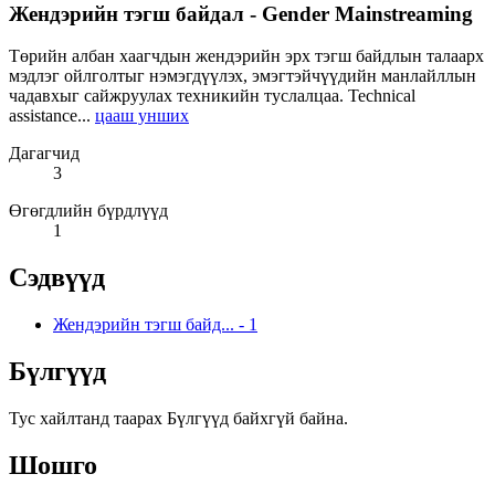
Жендэрийн тэгш байдал - Gender Mainstreaming
Төрийн албан хаагчдын жендэрийн эрх тэгш байдлын талаарх
мэдлэг ойлголтыг нэмэгдүүлэх, эмэгтэйчүүдийн манлайллын
чадавхыг сайжруулах техникийн туслалцаа. Technical
assistance...
цааш унших
Дагагчид
3
Өгөгдлийн бүрдлүүд
1
Сэдвүүд
Жендэрийн тэгш байд...
-
1
Бүлгүүд
Тус хайлтанд таарах Бүлгүүд байхгүй байна.
Шошго