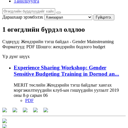
Танилцуулга
Дараахаар эрэмбэлэх
Гүйцэтгэ.
1 өгөгдлийн бүрдэл олдлоо
Сэдвүүд:
Жендэрийн тэгш байдал - Gender Mainstreaming
Форматууд:
PDF
Шошго:
жендэрийн бодлого
budget
Үр дүнг шүүх
Experience Sharing Workshop: Gender
Sensitive Budgeting Training in Dornod an...
MERIT төслийн Жендэрийн тэгш байдлыг хангах
мэргэжилтнүүдийн клуб-ын гишүүдийн уулзалт 2019
оны 8-р сарын 06
PDF