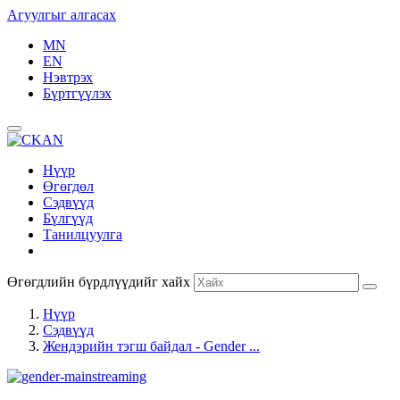
Агуулгыг алгасах
MN
EN
Нэвтрэх
Бүртгүүлэх
Нүүр
Өгөгдөл
Сэдвүүд
Бүлгүүд
Танилцуулга
Өгөгдлийн бүрдлүүдийг хайх
Нүүр
Сэдвүүд
Жендэрийн тэгш байдал - Gender ...