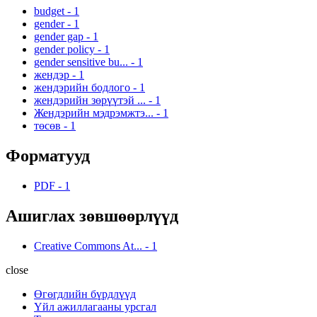
budget
-
1
gender
-
1
gender gap
-
1
gender policy
-
1
gender sensitive bu...
-
1
жендэр
-
1
жендэрийн бодлого
-
1
жендэрийн зөрүүтэй ...
-
1
Жендэрийн мэдрэмжтэ...
-
1
төсөв
-
1
Форматууд
PDF
-
1
Ашиглах зөвшөөрлүүд
Creative Commons At...
-
1
close
Өгөгдлийн бүрдлүүд
Үйл ажиллагааны урсгал