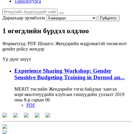
Танилцуулга
Дараахаар эрэмбэлэх
Гүйцэтгэ.
1 өгөгдлийн бүрдэл олдлоо
Форматууд:
PDF
Шошго:
Жендэрийн мэдрэмжтэй төсөвлөлт
gender policy
жендэр
Үр дүнг шүүх
Experience Sharing Workshop: Gender
Sensitive Budgeting Training in Dornod an...
MERIT төслийн Жендэрийн тэгш байдлыг хангах
мэргэжилтнүүдийн клуб-ын гишүүдийн уулзалт 2019
оны 8-р сарын 06
PDF