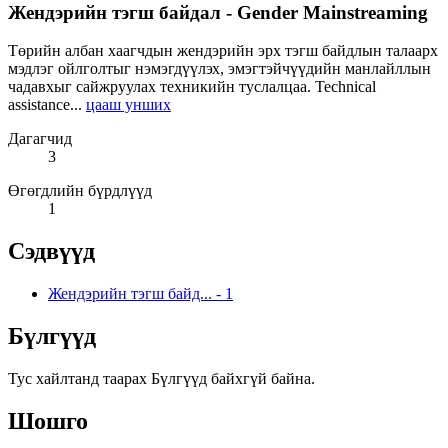
Жендэрийн тэгш байдал - Gender Mainstreaming
Төрийн албан хаагчдын жендэрийн эрх тэгш байдлын талаарх
мэдлэг ойлголтыг нэмэгдүүлэх, эмэгтэйчүүдийн манлайллын
чадавхыг сайжруулах техникийн туслалцаа. Technical
assistance...
цааш унших
Дагагчид
3
Өгөгдлийн бүрдлүүд
1
Сэдвүүд
Жендэрийн тэгш байд...
-
1
Бүлгүүд
Тус хайлтанд таарах Бүлгүүд байхгүй байна.
Шошго