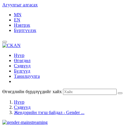
Агуулгыг алгасах
MN
EN
Нэвтрэх
Бүртгүүлэх
Нүүр
Өгөгдөл
Сэдвүүд
Бүлгүүд
Танилцуулга
Өгөгдлийн бүрдлүүдийг хайх
Нүүр
Сэдвүүд
Жендэрийн тэгш байдал - Gender ...