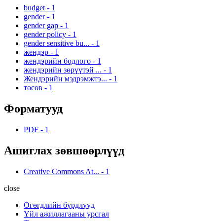
budget
-
1
gender
-
1
gender gap
-
1
gender policy
-
1
gender sensitive bu...
-
1
жендэр
-
1
жендэрийн бодлого
-
1
жендэрийн зөрүүтэй ...
-
1
Жендэрийн мэдрэмжтэ...
-
1
төсөв
-
1
Форматууд
PDF
-
1
Ашиглах зөвшөөрлүүд
Creative Commons At...
-
1
close
Өгөгдлийн бүрдлүүд
Үйл ажиллагааны урсгал