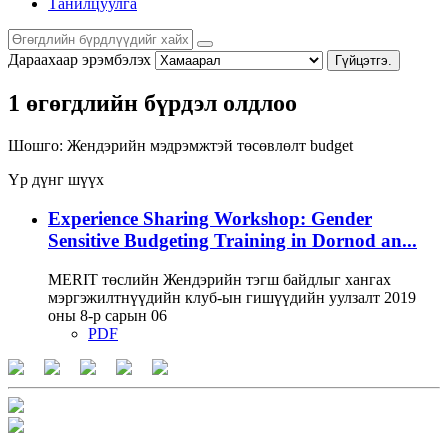
Танилцуулга
Дараахаар эрэмбэлэх
Гүйцэтгэ.
1 өгөгдлийн бүрдэл олдлоо
Шошго:
Жендэрийн мэдрэмжтэй төсөвлөлт
budget
Үр дүнг шүүх
Experience Sharing Workshop: Gender
Sensitive Budgeting Training in Dornod an...
MERIT төслийн Жендэрийн тэгш байдлыг хангах
мэргэжилтнүүдийн клуб-ын гишүүдийн уулзалт 2019
оны 8-р сарын 06
PDF