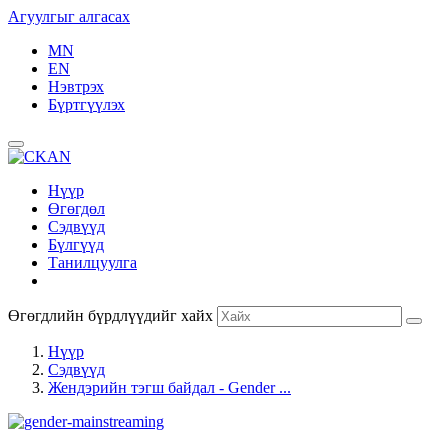
Агуулгыг алгасах
MN
EN
Нэвтрэх
Бүртгүүлэх
Нүүр
Өгөгдөл
Сэдвүүд
Бүлгүүд
Танилцуулга
Өгөгдлийн бүрдлүүдийг хайх
Нүүр
Сэдвүүд
Жендэрийн тэгш байдал - Gender ...