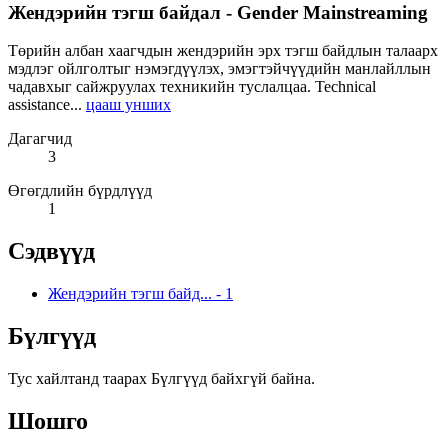
Жендэрийн тэгш байдал - Gender Mainstreaming
Төрийн албан хаагчдын жендэрийн эрх тэгш байдлын талаарх
мэдлэг ойлголтыг нэмэгдүүлэх, эмэгтэйчүүдийн манлайллын
чадавхыг сайжруулах техникийн туслалцаа. Technical
assistance...
цааш унших
Дагагчид
3
Өгөгдлийн бүрдлүүд
1
Сэдвүүд
Жендэрийн тэгш байд...
-
1
Бүлгүүд
Тус хайлтанд таарах Бүлгүүд байхгүй байна.
Шошго