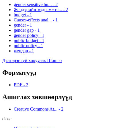
gender sensitive bu...
-
2
Жендэрийн мэдрэмжтэ...
-
2
budget
-
1
Causes-effects anal...
-
1
gender
-
1
gender gap
-
1
gender policy
-
1
public budget
-
1
public policy
-
1
жендэр
-
1
Дэлгэрэнгүй харуулах Шошго
Форматууд
PDF
-
2
Ашиглах зөвшөөрлүүд
Creative Commons At...
-
2
close