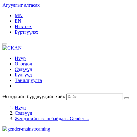
Агуулгыг алгасах
MN
EN
Нэвтрэх
Бүртгүүлэх
Нүүр
Өгөгдөл
Сэдвүүд
Бүлгүүд
Танилцуулга
Өгөгдлийн бүрдлүүдийг хайх
Нүүр
Сэдвүүд
Жендэрийн тэгш байдал - Gender ...