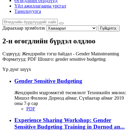
Өгөгдлийн бүрдлүүд
Үйл ажиллагааны урсгал
Танилцуулга
Дараахаар эрэмбэлэх
Гүйцэтгэ.
2-н өгөгдлийн бүрдэл олдлоо
Сэдвүүд:
Жендэрийн тэгш байдал - Gender Mainstreaming
Форматууд:
PDF
Шошго:
gender sensitive budgeting
Үр дүнг шүүх
Gender Sensitive Budgeting
Жендэрийн мэдрэмжтэй төсөвлөлт Техникийн зөвлөх:
Мишэл Филион Дорнод аймаг, Сүхбаатар аймаг 2019
оны 7-р сар
PDF
Experience Sharing Workshop: Gender
Sensitive Budgeting Training in Dornod an...