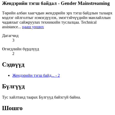
Жендэрийн тэгш байдал - Gender Mainstreaming
Төрийн албан хаагчдын жендэрийн эрх тэгш байдлын талаарх
мэдлэг ойлголтыг нэмэгдүүлэх, эмэгтэйчүүдийн манлайллын
чадавхыг сайжруулах техникийн туслалцаа. Technical
assistance...
цааш унших
Дагагчид
3
Өгөгдлийн бүрдлүүд
2
Сэдвүүд
Жендэрийн тэгш байд...
-
2
Бүлгүүд
Тус хайлтанд таарах Бүлгүүд байхгүй байна.
Шошго