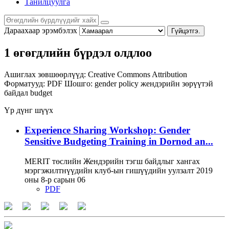
Танилцуулга
Дараахаар эрэмбэлэх
Гүйцэтгэ.
1 өгөгдлийн бүрдэл олдлоо
Ашиглах зөвшөөрлүүд:
Creative Commons Attribution
Форматууд:
PDF
Шошго:
gender policy
жендэрийн зөрүүтэй
байдал
budget
Үр дүнг шүүх
Experience Sharing Workshop: Gender
Sensitive Budgeting Training in Dornod an...
MERIT төслийн Жендэрийн тэгш байдлыг хангах
мэргэжилтнүүдийн клуб-ын гишүүдийн уулзалт 2019
оны 8-р сарын 06
PDF