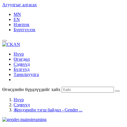
Агуулгыг алгасах
MN
EN
Нэвтрэх
Бүртгүүлэх
Нүүр
Өгөгдөл
Сэдвүүд
Бүлгүүд
Танилцуулга
Өгөгдлийн бүрдлүүдийг хайх
Нүүр
Сэдвүүд
Жендэрийн тэгш байдал - Gender ...