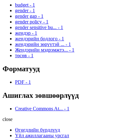
budget
-
1
gender
-
1
gender gap
-
1
gender policy
-
1
gender sensitive bu...
-
1
жендэр
-
1
жендэрийн бодлого
-
1
жендэрийн зөрүүтэй ...
-
1
Жендэрийн мэдрэмжтэ...
-
1
төсөв
-
1
Форматууд
PDF
-
1
Ашиглах зөвшөөрлүүд
Creative Commons At...
-
1
close
Өгөгдлийн бүрдлүүд
Үйл ажиллагааны урсгал