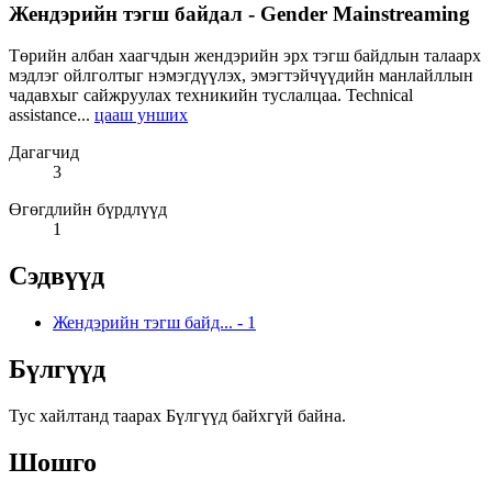
Жендэрийн тэгш байдал - Gender Mainstreaming
Төрийн албан хаагчдын жендэрийн эрх тэгш байдлын талаарх
мэдлэг ойлголтыг нэмэгдүүлэх, эмэгтэйчүүдийн манлайллын
чадавхыг сайжруулах техникийн туслалцаа. Technical
assistance...
цааш унших
Дагагчид
3
Өгөгдлийн бүрдлүүд
1
Сэдвүүд
Жендэрийн тэгш байд...
-
1
Бүлгүүд
Тус хайлтанд таарах Бүлгүүд байхгүй байна.
Шошго