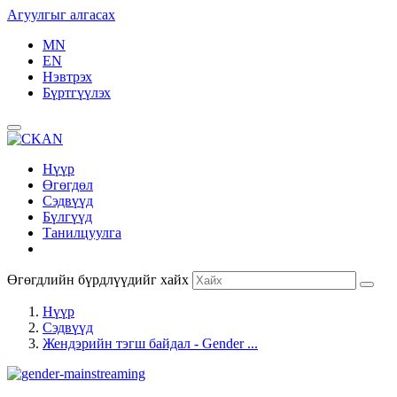
Агуулгыг алгасах
MN
EN
Нэвтрэх
Бүртгүүлэх
Нүүр
Өгөгдөл
Сэдвүүд
Бүлгүүд
Танилцуулга
Өгөгдлийн бүрдлүүдийг хайх
Нүүр
Сэдвүүд
Жендэрийн тэгш байдал - Gender ...