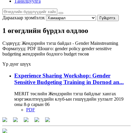
Танилцуулга
Дараахаар эрэмбэлэх
Гүйцэтгэ.
1 өгөгдлийн бүрдэл олдлоо
Сэдвүүд:
Жендэрийн тэгш байдал - Gender Mainstreaming
Форматууд:
PDF
Шошго:
gender policy
gender sensitive
budgeting
жендэрийн бодлого
budget
төсөв
Үр дүнг шүүх
Experience Sharing Workshop: Gender
Sensitive Budgeting Training in Dornod an...
MERIT төслийн Жендэрийн тэгш байдлыг хангах
мэргэжилтнүүдийн клуб-ын гишүүдийн уулзалт 2019
оны 8-р сарын 06
PDF