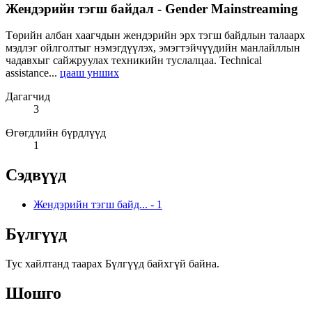
Жендэрийн тэгш байдал - Gender Mainstreaming
Төрийн албан хаагчдын жендэрийн эрх тэгш байдлын талаарх
мэдлэг ойлголтыг нэмэгдүүлэх, эмэгтэйчүүдийн манлайллын
чадавхыг сайжруулах техникийн туслалцаа. Technical
assistance...
цааш унших
Дагагчид
3
Өгөгдлийн бүрдлүүд
1
Сэдвүүд
Жендэрийн тэгш байд...
-
1
Бүлгүүд
Тус хайлтанд таарах Бүлгүүд байхгүй байна.
Шошго