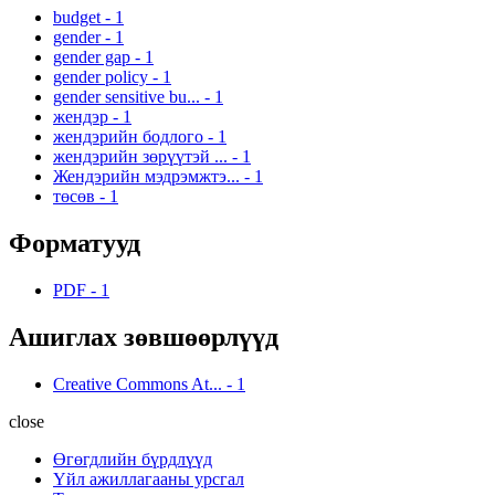
budget
-
1
gender
-
1
gender gap
-
1
gender policy
-
1
gender sensitive bu...
-
1
жендэр
-
1
жендэрийн бодлого
-
1
жендэрийн зөрүүтэй ...
-
1
Жендэрийн мэдрэмжтэ...
-
1
төсөв
-
1
Форматууд
PDF
-
1
Ашиглах зөвшөөрлүүд
Creative Commons At...
-
1
close
Өгөгдлийн бүрдлүүд
Үйл ажиллагааны урсгал