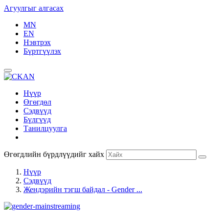
Агуулгыг алгасах
MN
EN
Нэвтрэх
Бүртгүүлэх
Нүүр
Өгөгдөл
Сэдвүүд
Бүлгүүд
Танилцуулга
Өгөгдлийн бүрдлүүдийг хайх
Нүүр
Сэдвүүд
Жендэрийн тэгш байдал - Gender ...