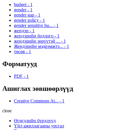
budget
-
1
gender
-
1
gender gap
-
1
gender policy
-
1
gender sensitive bu...
-
1
жендэр
-
1
жендэрийн бодлого
-
1
жендэрийн зөрүүтэй ...
-
1
Жендэрийн мэдрэмжтэ...
-
1
төсөв
-
1
Форматууд
PDF
-
1
Ашиглах зөвшөөрлүүд
Creative Commons At...
-
1
close
Өгөгдлийн бүрдлүүд
Үйл ажиллагааны урсгал