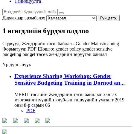
Танилцуулга
Дараахаар эрэмбэлэх
Гүйцэтгэ.
1 өгөгдлийн бүрдэл олдлоо
Сэдвүүд:
Жендэрийн тэгш байдал - Gender Mainstreaming
Форматууд:
PDF
Шошго:
gender policy
gender sensitive
budgeting
budget
төсөв
жендэрийн зөрүүтэй байдал
Үр дүнг шүүх
Experience Sharing Workshop: Gender
Sensitive Budgeting Training in Dornod an...
MERIT төслийн Жендэрийн тэгш байдлыг хангах
мэргэжилтнүүдийн клуб-ын гишүүдийн уулзалт 2019
оны 8-р сарын 06
PDF