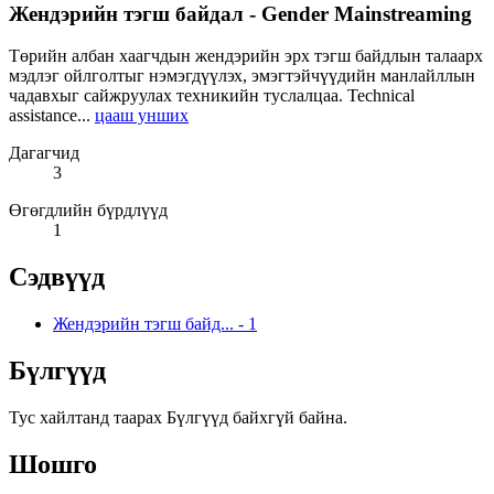
Жендэрийн тэгш байдал - Gender Mainstreaming
Төрийн албан хаагчдын жендэрийн эрх тэгш байдлын талаарх
мэдлэг ойлголтыг нэмэгдүүлэх, эмэгтэйчүүдийн манлайллын
чадавхыг сайжруулах техникийн туслалцаа. Technical
assistance...
цааш унших
Дагагчид
3
Өгөгдлийн бүрдлүүд
1
Сэдвүүд
Жендэрийн тэгш байд...
-
1
Бүлгүүд
Тус хайлтанд таарах Бүлгүүд байхгүй байна.
Шошго