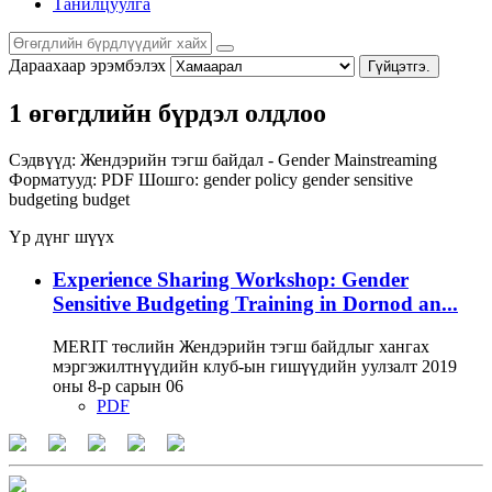
Танилцуулга
Дараахаар эрэмбэлэх
Гүйцэтгэ.
1 өгөгдлийн бүрдэл олдлоо
Сэдвүүд:
Жендэрийн тэгш байдал - Gender Mainstreaming
Форматууд:
PDF
Шошго:
gender policy
gender sensitive
budgeting
budget
Үр дүнг шүүх
Experience Sharing Workshop: Gender
Sensitive Budgeting Training in Dornod an...
MERIT төслийн Жендэрийн тэгш байдлыг хангах
мэргэжилтнүүдийн клуб-ын гишүүдийн уулзалт 2019
оны 8-р сарын 06
PDF