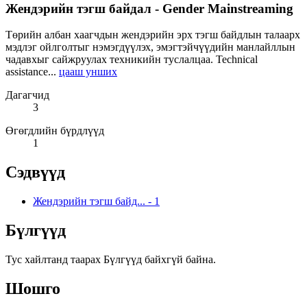
Жендэрийн тэгш байдал - Gender Mainstreaming
Төрийн албан хаагчдын жендэрийн эрх тэгш байдлын талаарх
мэдлэг ойлголтыг нэмэгдүүлэх, эмэгтэйчүүдийн манлайллын
чадавхыг сайжруулах техникийн туслалцаа. Technical
assistance...
цааш унших
Дагагчид
3
Өгөгдлийн бүрдлүүд
1
Сэдвүүд
Жендэрийн тэгш байд...
-
1
Бүлгүүд
Тус хайлтанд таарах Бүлгүүд байхгүй байна.
Шошго