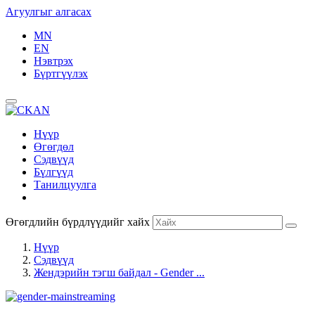
Агуулгыг алгасах
MN
EN
Нэвтрэх
Бүртгүүлэх
Нүүр
Өгөгдөл
Сэдвүүд
Бүлгүүд
Танилцуулга
Өгөгдлийн бүрдлүүдийг хайх
Нүүр
Сэдвүүд
Жендэрийн тэгш байдал - Gender ...