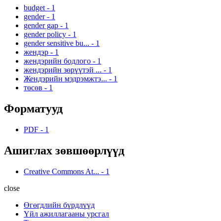
budget
-
1
gender
-
1
gender gap
-
1
gender policy
-
1
gender sensitive bu...
-
1
жендэр
-
1
жендэрийн бодлого
-
1
жендэрийн зөрүүтэй ...
-
1
Жендэрийн мэдрэмжтэ...
-
1
төсөв
-
1
Форматууд
PDF
-
1
Ашиглах зөвшөөрлүүд
Creative Commons At...
-
1
close
Өгөгдлийн бүрдлүүд
Үйл ажиллагааны урсгал