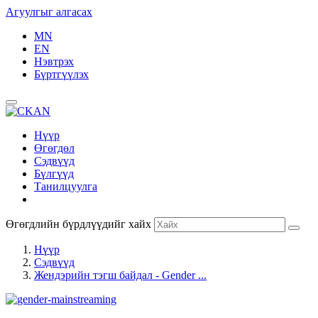
Агуулгыг алгасах
MN
EN
Нэвтрэх
Бүртгүүлэх
Нүүр
Өгөгдөл
Сэдвүүд
Бүлгүүд
Танилцуулга
Өгөгдлийн бүрдлүүдийг хайх
Нүүр
Сэдвүүд
Жендэрийн тэгш байдал - Gender ...