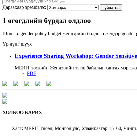
Дараахаар эрэмбэлэх
Гүйцэтгэ.
1 өгөгдлийн бүрдэл олдлоо
Шошго:
gender policy
budget
жендэрийн бодлого
жендэр
gender 
Үр дүнг шүүх
Experience Sharing Workshop: Gender Sensitive
MERIT төслийн Жендэрийн тэгш байдлыг хангах мэргэжи
PDF
ХОЛБОО БАРИХ
Хаяг: MERIT төсөл, Монгол улс, Улаанбаатар-15160, Чингэ