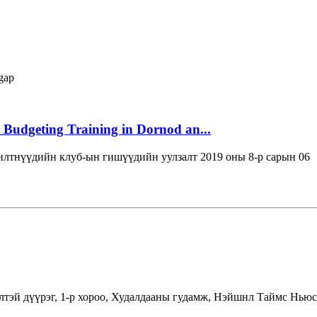
gap
 Budgeting Training in Dornod an...
лтнүүдийн клуб-ын гишүүдийн уулзалт 2019 оны 8-р сарын 06
лтэй дүүрэг, 1-р хороо, Худалдааны гудамж, Нэйшнл Таймс Ньюс 