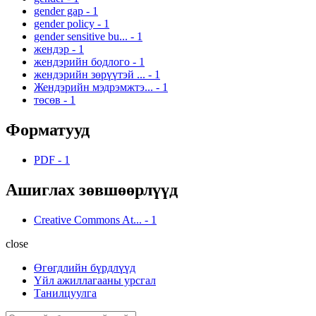
gender gap
-
1
gender policy
-
1
gender sensitive bu...
-
1
жендэр
-
1
жендэрийн бодлого
-
1
жендэрийн зөрүүтэй ...
-
1
Жендэрийн мэдрэмжтэ...
-
1
төсөв
-
1
Форматууд
PDF
-
1
Ашиглах зөвшөөрлүүд
Creative Commons At...
-
1
close
Өгөгдлийн бүрдлүүд
Үйл ажиллагааны урсгал
Танилцуулга