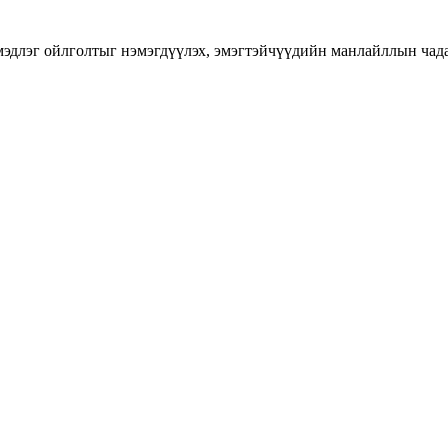
длэг ойлголтыг нэмэгдүүлэх, эмэгтэйчүүдийн манлайллын чадавхы