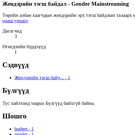
Жендэрийн тэгш байдал - Gender Mainstreaming
Төрийн албан хаагчдын жендэрийн эрх тэгш байдлын талаарх мэ
цааш унших
Дагагчид
3
Өгөгдлийн бүрдлүүд
1
Сэдвүүд
Жендэрийн тэгш байд...
-
1
Бүлгүүд
Тус хайлтанд таарах Бүлгүүд байхгүй байна.
Шошго
budget
-
1
gender
-
1