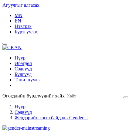
Агуулгыг алгасах
MN
EN
Нэвтрэх
Бүртгүүлэх
Нүүр
Өгөгдөл
Сэдвүүд
Бүлгүүд
Танилцуулга
Өгөгдлийн бүрдлүүдийг хайх
Нүүр
Сэдвүүд
Жендэрийн тэгш байдал - Gender ...