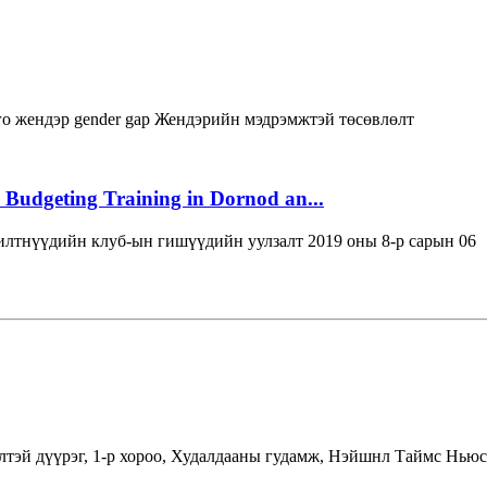
го
жендэр
gender gap
Жендэрийн мэдрэмжтэй төсөвлөлт
 Budgeting Training in Dornod an...
лтнүүдийн клуб-ын гишүүдийн уулзалт 2019 оны 8-р сарын 06
лтэй дүүрэг, 1-р хороо, Худалдааны гудамж, Нэйшнл Таймс Ньюс 