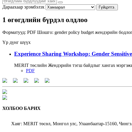
Дараахаар эрэмбэлэх
Гүйцэтгэ.
1 өгөгдлийн бүрдэл олдлоо
Форматууд:
PDF
Шошго:
gender policy
budget
жендэрийн бодло
Үр дүнг шүүх
Experience Sharing Workshop: Gender Sensitive
MERIT төслийн Жендэрийн тэгш байдлыг хангах мэргэжи
PDF
ХОЛБОО БАРИХ
Хаяг: MERIT төсөл, Монгол улс, Улаанбаатар-15160, Чингэ