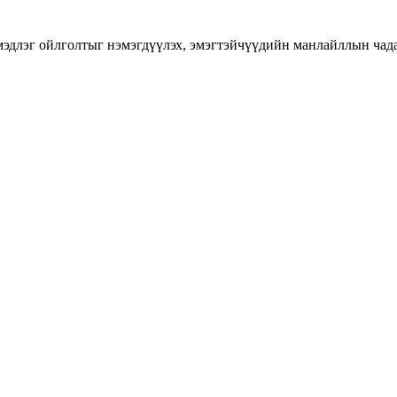
длэг ойлголтыг нэмэгдүүлэх, эмэгтэйчүүдийн манлайллын чадавхы