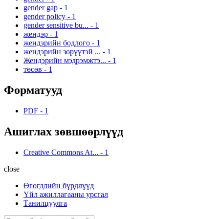
gender gap
-
1
gender policy
-
1
gender sensitive bu...
-
1
жендэр
-
1
жендэрийн бодлого
-
1
жендэрийн зөрүүтэй ...
-
1
Жендэрийн мэдрэмжтэ...
-
1
төсөв
-
1
Форматууд
PDF
-
1
Ашиглах зөвшөөрлүүд
Creative Commons At...
-
1
close
Өгөгдлийн бүрдлүүд
Үйл ажиллагааны урсгал
Танилцуулга