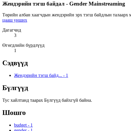
Жендэрийн тэгш байдал - Gender Mainstreaming
Төрийн албан хаагчдын жендэрийн эрх тэгш байдлын талаарх мэ
цааш унших
Дагагчид
3
Өгөгдлийн бүрдлүүд
1
Сэдвүүд
Жендэрийн тэгш байд...
-
1
Бүлгүүд
Тус хайлтанд таарах Бүлгүүд байхгүй байна.
Шошго
budget
-
1
gender
-
1