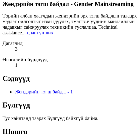
Жендэрийн тэгш байдал - Gender Mainstreaming
Төрийн албан хаагчдын жендэрийн эрх тэгш байдлын талаарх
мэдлэг ойлголтыг нэмэгдүүлэх, эмэгтэйчүүдийн манлайллын
чадавхыг сайжруулах техникийн туслалцаа. Technical
assistance...
цааш унших
Дагагчид
3
Өгөгдлийн бүрдлүүд
1
Сэдвүүд
Жендэрийн тэгш байд...
-
1
Бүлгүүд
Тус хайлтанд таарах Бүлгүүд байхгүй байна.
Шошго