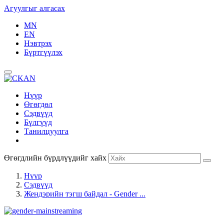
Агуулгыг алгасах
MN
EN
Нэвтрэх
Бүртгүүлэх
Нүүр
Өгөгдөл
Сэдвүүд
Бүлгүүд
Танилцуулга
Өгөгдлийн бүрдлүүдийг хайх
Нүүр
Сэдвүүд
Жендэрийн тэгш байдал - Gender ...