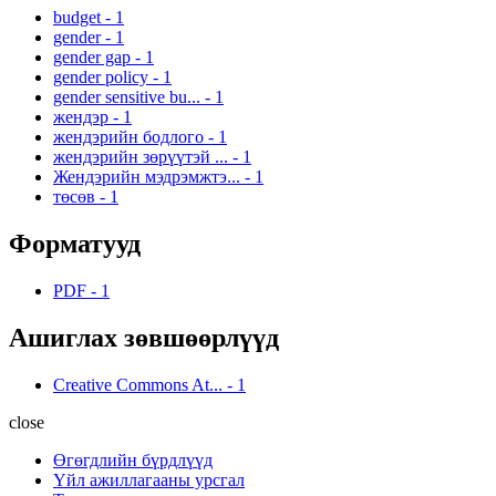
budget
-
1
gender
-
1
gender gap
-
1
gender policy
-
1
gender sensitive bu...
-
1
жендэр
-
1
жендэрийн бодлого
-
1
жендэрийн зөрүүтэй ...
-
1
Жендэрийн мэдрэмжтэ...
-
1
төсөв
-
1
Форматууд
PDF
-
1
Ашиглах зөвшөөрлүүд
Creative Commons At...
-
1
close
Өгөгдлийн бүрдлүүд
Үйл ажиллагааны урсгал