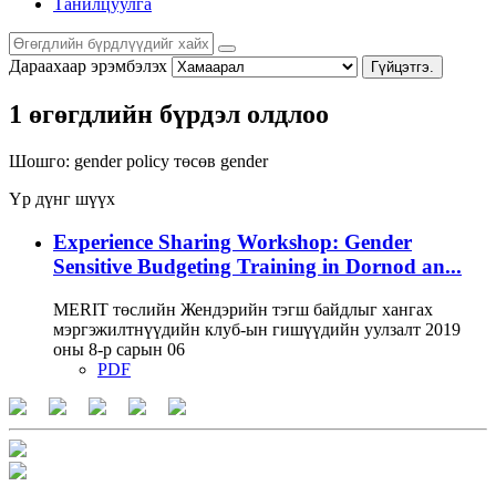
Танилцуулга
Дараахаар эрэмбэлэх
Гүйцэтгэ.
1 өгөгдлийн бүрдэл олдлоо
Шошго:
gender policy
төсөв
gender
Үр дүнг шүүх
Experience Sharing Workshop: Gender
Sensitive Budgeting Training in Dornod an...
MERIT төслийн Жендэрийн тэгш байдлыг хангах
мэргэжилтнүүдийн клуб-ын гишүүдийн уулзалт 2019
оны 8-р сарын 06
PDF