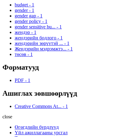
budget
-
1
gender
-
1
gender gap
-
1
gender policy
-
1
gender sensitive bu...
-
1
жендэр
-
1
жендэрийн бодлого
-
1
жендэрийн зөрүүтэй ...
-
1
Жендэрийн мэдрэмжтэ...
-
1
төсөв
-
1
Форматууд
PDF
-
1
Ашиглах зөвшөөрлүүд
Creative Commons At...
-
1
close
Өгөгдлийн бүрдлүүд
Үйл ажиллагааны урсгал