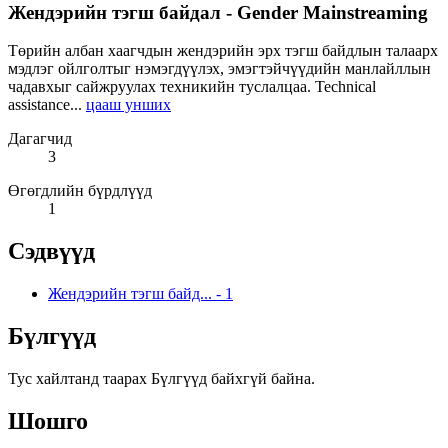
Жендэрийн тэгш байдал - Gender Mainstreaming
Төрийн албан хаагчдын жендэрийн эрх тэгш байдлын талаарх
мэдлэг ойлголтыг нэмэгдүүлэх, эмэгтэйчүүдийн манлайллын
чадавхыг сайжруулах техникийн туслалцаа. Technical
assistance...
цааш унших
Дагагчид
3
Өгөгдлийн бүрдлүүд
1
Сэдвүүд
Жендэрийн тэгш байд...
-
1
Бүлгүүд
Тус хайлтанд таарах Бүлгүүд байхгүй байна.
Шошго