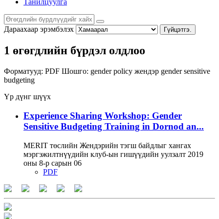
Танилцуулга
Дараахаар эрэмбэлэх
Гүйцэтгэ.
1 өгөгдлийн бүрдэл олдлоо
Форматууд:
PDF
Шошго:
gender policy
жендэр
gender sensitive
budgeting
Үр дүнг шүүх
Experience Sharing Workshop: Gender
Sensitive Budgeting Training in Dornod an...
MERIT төслийн Жендэрийн тэгш байдлыг хангах
мэргэжилтнүүдийн клуб-ын гишүүдийн уулзалт 2019
оны 8-р сарын 06
PDF