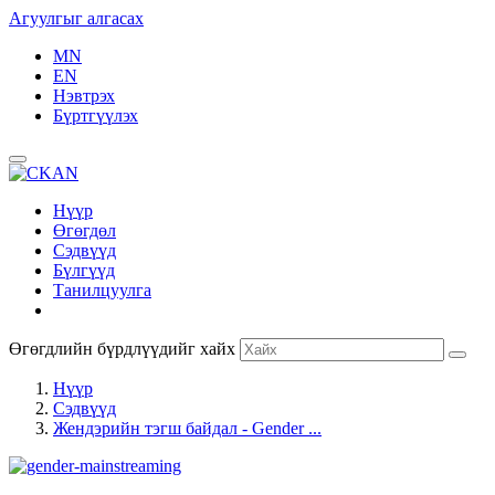
Агуулгыг алгасах
MN
EN
Нэвтрэх
Бүртгүүлэх
Нүүр
Өгөгдөл
Сэдвүүд
Бүлгүүд
Танилцуулга
Өгөгдлийн бүрдлүүдийг хайх
Нүүр
Сэдвүүд
Жендэрийн тэгш байдал - Gender ...