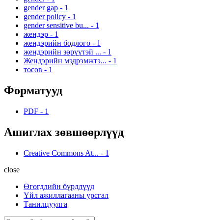
gender gap
-
1
gender policy
-
1
gender sensitive bu...
-
1
жендэр
-
1
жендэрийн бодлого
-
1
жендэрийн зөрүүтэй ...
-
1
Жендэрийн мэдрэмжтэ...
-
1
төсөв
-
1
Форматууд
PDF
-
1
Ашиглах зөвшөөрлүүд
Creative Commons At...
-
1
close
Өгөгдлийн бүрдлүүд
Үйл ажиллагааны урсгал
Танилцуулга