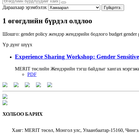
Дараахаар эрэмбэлэх
Гүйцэтгэ.
1 өгөгдлийн бүрдэл олдлоо
Шошго:
gender policy
жендэр
жендэрийн бодлого
budget
gender 
Үр дүнг шүүх
Experience Sharing Workshop: Gender Sensitive
MERIT төслийн Жендэрийн тэгш байдлыг хангах мэргэжи
PDF
ХОЛБОО БАРИХ
Хаяг: MERIT төсөл, Монгол улс, Улаанбаатар-15160, Чингэ