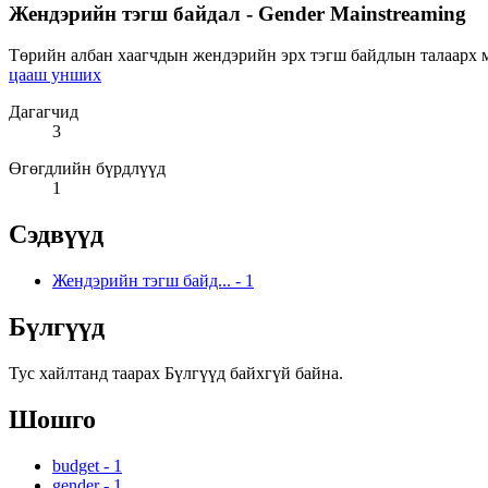
Жендэрийн тэгш байдал - Gender Mainstreaming
Төрийн албан хаагчдын жендэрийн эрх тэгш байдлын талаарх мэ
цааш унших
Дагагчид
3
Өгөгдлийн бүрдлүүд
1
Сэдвүүд
Жендэрийн тэгш байд...
-
1
Бүлгүүд
Тус хайлтанд таарах Бүлгүүд байхгүй байна.
Шошго
budget
-
1
gender
-
1