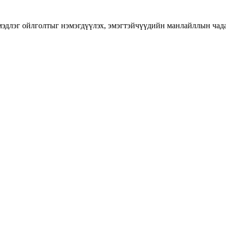
длэг ойлголтыг нэмэгдүүлэх, эмэгтэйчүүдийн манлайллын чадавхы