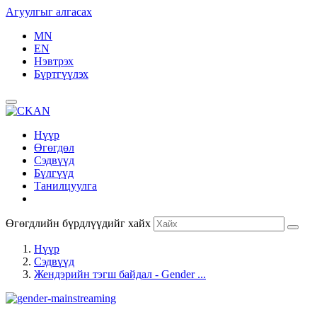
Агуулгыг алгасах
MN
EN
Нэвтрэх
Бүртгүүлэх
Нүүр
Өгөгдөл
Сэдвүүд
Бүлгүүд
Танилцуулга
Өгөгдлийн бүрдлүүдийг хайх
Нүүр
Сэдвүүд
Жендэрийн тэгш байдал - Gender ...