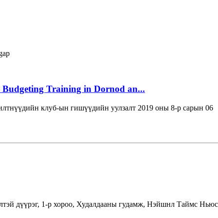
gap
 Budgeting Training in Dornod an...
лтнүүдийн клуб-ын гишүүдийн уулзалт 2019 оны 8-р сарын 06
лтэй дүүрэг, 1-р хороо, Худалдааны гудамж, Нэйшнл Таймс Ньюс 