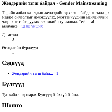
Жендэрийн тэгш байдал - Gender Mainstreaming
Төрийн албан хаагчдын жендэрийн эрх тэгш байдлын талаарх
мэдлэг ойлголтыг нэмэгдүүлэх, эмэгтэйчүүдийн манлайллын
чадавхыг сайжруулах техникийн туслалцаа. Technical
assistance...
цааш унших
Дагагчид
3
Өгөгдлийн бүрдлүүд
1
Сэдвүүд
Жендэрийн тэгш байд...
-
1
Бүлгүүд
Тус хайлтанд таарах Бүлгүүд байхгүй байна.
Шошго