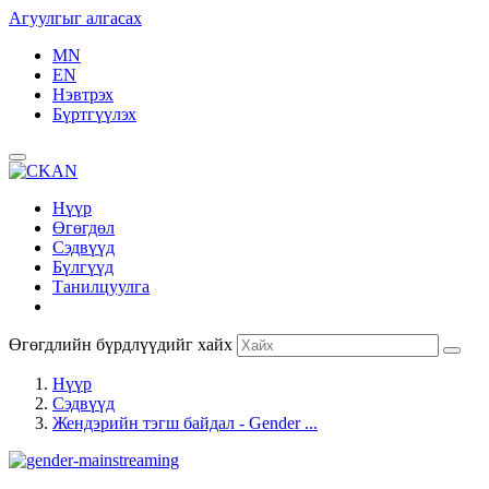
Агуулгыг алгасах
MN
EN
Нэвтрэх
Бүртгүүлэх
Нүүр
Өгөгдөл
Сэдвүүд
Бүлгүүд
Танилцуулга
Өгөгдлийн бүрдлүүдийг хайх
Нүүр
Сэдвүүд
Жендэрийн тэгш байдал - Gender ...