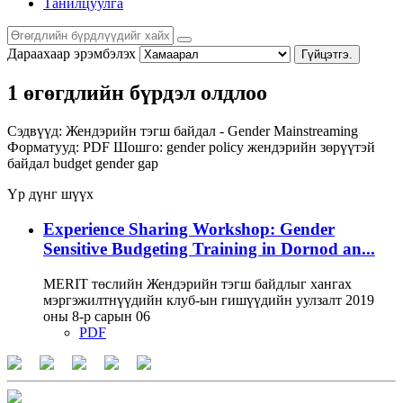
Танилцуулга
Дараахаар эрэмбэлэх
Гүйцэтгэ.
1 өгөгдлийн бүрдэл олдлоо
Сэдвүүд:
Жендэрийн тэгш байдал - Gender Mainstreaming
Форматууд:
PDF
Шошго:
gender policy
жендэрийн зөрүүтэй
байдал
budget
gender gap
Үр дүнг шүүх
Experience Sharing Workshop: Gender
Sensitive Budgeting Training in Dornod an...
MERIT төслийн Жендэрийн тэгш байдлыг хангах
мэргэжилтнүүдийн клуб-ын гишүүдийн уулзалт 2019
оны 8-р сарын 06
PDF