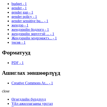
budget
-
1
gender
-
1
gender gap
-
1
gender policy
-
1
gender sensitive bu...
-
1
жендэр
-
1
жендэрийн бодлого
-
1
жендэрийн зөрүүтэй ...
-
1
Жендэрийн мэдрэмжтэ...
-
1
төсөв
-
1
Форматууд
PDF
-
1
Ашиглах зөвшөөрлүүд
Creative Commons At...
-
1
close
Өгөгдлийн бүрдлүүд
Үйл ажиллагааны урсгал