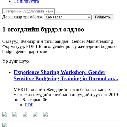
Танилцуулга
Дараахаар эрэмбэлэх
Гүйцэтгэ.
1 өгөгдлийн бүрдэл олдлоо
Сэдвүүд:
Жендэрийн тэгш байдал - Gender Mainstreaming
Форматууд:
PDF
Шошго:
gender policy
жендэрийн бодлого
budget
gender gap
төсөв
Үр дүнг шүүх
Experience Sharing Workshop: Gender
Sensitive Budgeting Training in Dornod an...
MERIT төслийн Жендэрийн тэгш байдлыг хангах
мэргэжилтнүүдийн клуб-ын гишүүдийн уулзалт 2019
оны 8-р сарын 06
PDF