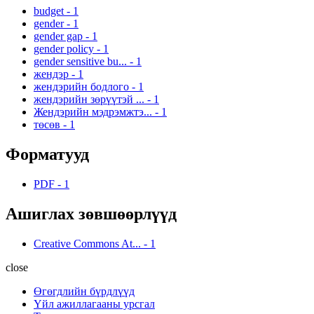
budget
-
1
gender
-
1
gender gap
-
1
gender policy
-
1
gender sensitive bu...
-
1
жендэр
-
1
жендэрийн бодлого
-
1
жендэрийн зөрүүтэй ...
-
1
Жендэрийн мэдрэмжтэ...
-
1
төсөв
-
1
Форматууд
PDF
-
1
Ашиглах зөвшөөрлүүд
Creative Commons At...
-
1
close
Өгөгдлийн бүрдлүүд
Үйл ажиллагааны урсгал