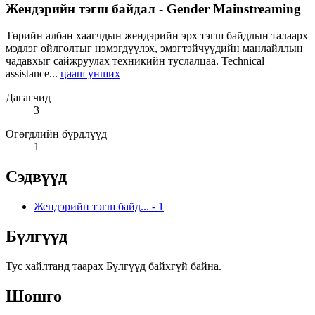
Жендэрийн тэгш байдал - Gender Mainstreaming
Төрийн албан хаагчдын жендэрийн эрх тэгш байдлын талаарх
мэдлэг ойлголтыг нэмэгдүүлэх, эмэгтэйчүүдийн манлайллын
чадавхыг сайжруулах техникийн туслалцаа. Technical
assistance...
цааш унших
Дагагчид
3
Өгөгдлийн бүрдлүүд
1
Сэдвүүд
Жендэрийн тэгш байд...
-
1
Бүлгүүд
Тус хайлтанд таарах Бүлгүүд байхгүй байна.
Шошго