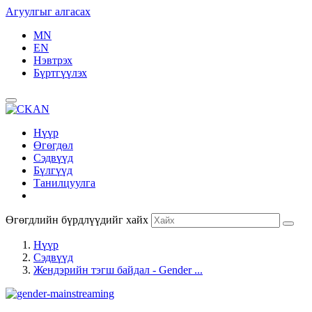
Агуулгыг алгасах
MN
EN
Нэвтрэх
Бүртгүүлэх
Нүүр
Өгөгдөл
Сэдвүүд
Бүлгүүд
Танилцуулга
Өгөгдлийн бүрдлүүдийг хайх
Нүүр
Сэдвүүд
Жендэрийн тэгш байдал - Gender ...