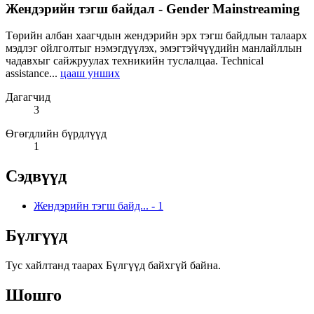
Жендэрийн тэгш байдал - Gender Mainstreaming
Төрийн албан хаагчдын жендэрийн эрх тэгш байдлын талаарх
мэдлэг ойлголтыг нэмэгдүүлэх, эмэгтэйчүүдийн манлайллын
чадавхыг сайжруулах техникийн туслалцаа. Technical
assistance...
цааш унших
Дагагчид
3
Өгөгдлийн бүрдлүүд
1
Сэдвүүд
Жендэрийн тэгш байд...
-
1
Бүлгүүд
Тус хайлтанд таарах Бүлгүүд байхгүй байна.
Шошго