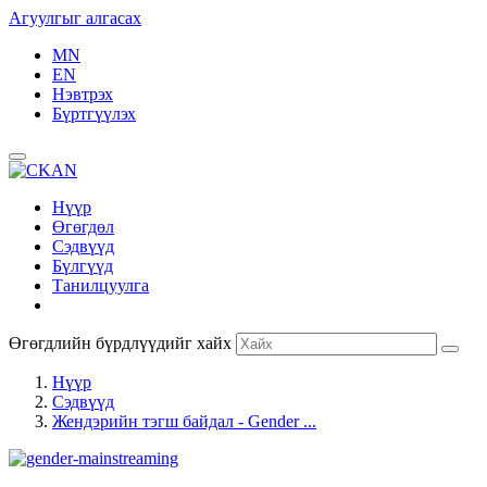
Агуулгыг алгасах
MN
EN
Нэвтрэх
Бүртгүүлэх
Нүүр
Өгөгдөл
Сэдвүүд
Бүлгүүд
Танилцуулга
Өгөгдлийн бүрдлүүдийг хайх
Нүүр
Сэдвүүд
Жендэрийн тэгш байдал - Gender ...