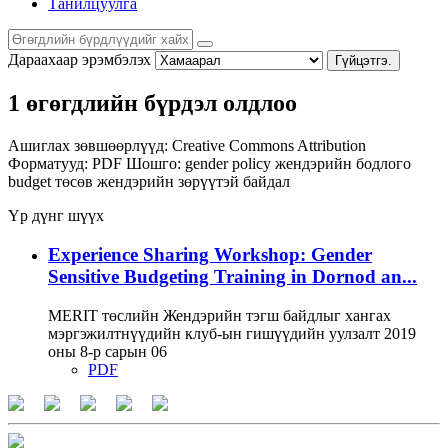
Танилцуулга
Дараахаар эрэмбэлэх
Гүйцэтгэ.
1 өгөгдлийн бүрдэл олдлоо
Ашиглах зөвшөөрлүүд:
Creative Commons Attribution
Форматууд:
PDF
Шошго:
gender policy
жендэрийн бодлого
budget
төсөв
жендэрийн зөрүүтэй байдал
Үр дүнг шүүх
Experience Sharing Workshop: Gender
Sensitive Budgeting Training in Dornod an...
MERIT төслийн Жендэрийн тэгш байдлыг хангах
мэргэжилтнүүдийн клуб-ын гишүүдийн уулзалт 2019
оны 8-р сарын 06
PDF