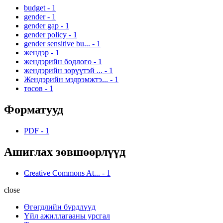
budget
-
1
gender
-
1
gender gap
-
1
gender policy
-
1
gender sensitive bu...
-
1
жендэр
-
1
жендэрийн бодлого
-
1
жендэрийн зөрүүтэй ...
-
1
Жендэрийн мэдрэмжтэ...
-
1
төсөв
-
1
Форматууд
PDF
-
1
Ашиглах зөвшөөрлүүд
Creative Commons At...
-
1
close
Өгөгдлийн бүрдлүүд
Үйл ажиллагааны урсгал