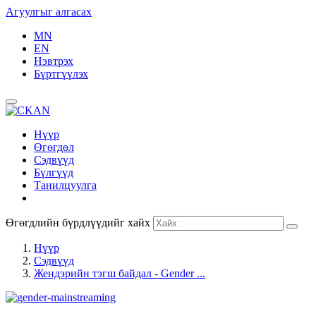
Агуулгыг алгасах
MN
EN
Нэвтрэх
Бүртгүүлэх
Нүүр
Өгөгдөл
Сэдвүүд
Бүлгүүд
Танилцуулга
Өгөгдлийн бүрдлүүдийг хайх
Нүүр
Сэдвүүд
Жендэрийн тэгш байдал - Gender ...