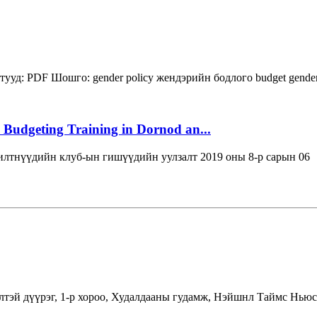
тууд:
PDF
Шошго:
gender policy
жендэрийн бодлого
budget
gende
 Budgeting Training in Dornod an...
лтнүүдийн клуб-ын гишүүдийн уулзалт 2019 оны 8-р сарын 06
лтэй дүүрэг, 1-р хороо, Худалдааны гудамж, Нэйшнл Таймс Ньюс 