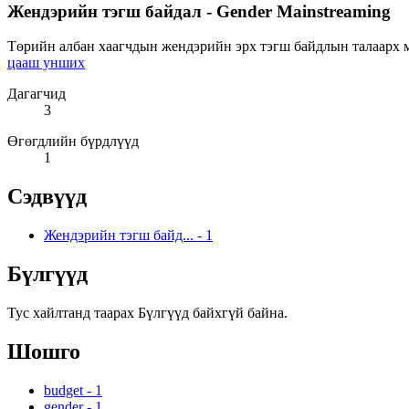
Жендэрийн тэгш байдал - Gender Mainstreaming
Төрийн албан хаагчдын жендэрийн эрх тэгш байдлын талаарх мэ
цааш унших
Дагагчид
3
Өгөгдлийн бүрдлүүд
1
Сэдвүүд
Жендэрийн тэгш байд...
-
1
Бүлгүүд
Тус хайлтанд таарах Бүлгүүд байхгүй байна.
Шошго
budget
-
1
gender
-
1