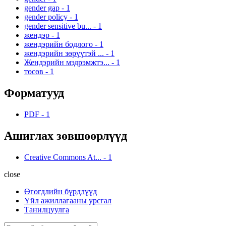
gender gap
-
1
gender policy
-
1
gender sensitive bu...
-
1
жендэр
-
1
жендэрийн бодлого
-
1
жендэрийн зөрүүтэй ...
-
1
Жендэрийн мэдрэмжтэ...
-
1
төсөв
-
1
Форматууд
PDF
-
1
Ашиглах зөвшөөрлүүд
Creative Commons At...
-
1
close
Өгөгдлийн бүрдлүүд
Үйл ажиллагааны урсгал
Танилцуулга