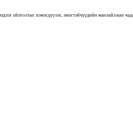
длэг ойлголтыг нэмэгдүүлэх, эмэгтэйчүүдийн манлайллын чадавхы