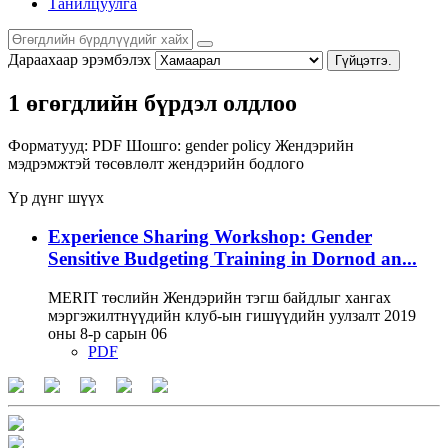
Танилцуулга
Дараахаар эрэмбэлэх
Гүйцэтгэ.
1 өгөгдлийн бүрдэл олдлоо
Форматууд:
PDF
Шошго:
gender policy
Жендэрийн
мэдрэмжтэй төсөвлөлт
жендэрийн бодлого
Үр дүнг шүүх
Experience Sharing Workshop: Gender
Sensitive Budgeting Training in Dornod an...
MERIT төслийн Жендэрийн тэгш байдлыг хангах
мэргэжилтнүүдийн клуб-ын гишүүдийн уулзалт 2019
оны 8-р сарын 06
PDF