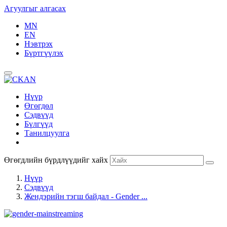
Агуулгыг алгасах
MN
EN
Нэвтрэх
Бүртгүүлэх
Нүүр
Өгөгдөл
Сэдвүүд
Бүлгүүд
Танилцуулга
Өгөгдлийн бүрдлүүдийг хайх
Нүүр
Сэдвүүд
Жендэрийн тэгш байдал - Gender ...