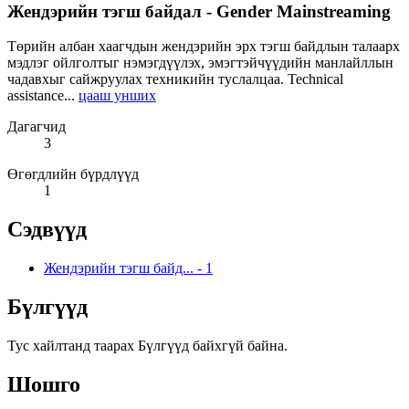
Жендэрийн тэгш байдал - Gender Mainstreaming
Төрийн албан хаагчдын жендэрийн эрх тэгш байдлын талаарх
мэдлэг ойлголтыг нэмэгдүүлэх, эмэгтэйчүүдийн манлайллын
чадавхыг сайжруулах техникийн туслалцаа. Technical
assistance...
цааш унших
Дагагчид
3
Өгөгдлийн бүрдлүүд
1
Сэдвүүд
Жендэрийн тэгш байд...
-
1
Бүлгүүд
Тус хайлтанд таарах Бүлгүүд байхгүй байна.
Шошго