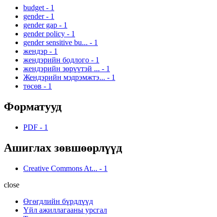
budget
-
1
gender
-
1
gender gap
-
1
gender policy
-
1
gender sensitive bu...
-
1
жендэр
-
1
жендэрийн бодлого
-
1
жендэрийн зөрүүтэй ...
-
1
Жендэрийн мэдрэмжтэ...
-
1
төсөв
-
1
Форматууд
PDF
-
1
Ашиглах зөвшөөрлүүд
Creative Commons At...
-
1
close
Өгөгдлийн бүрдлүүд
Үйл ажиллагааны урсгал