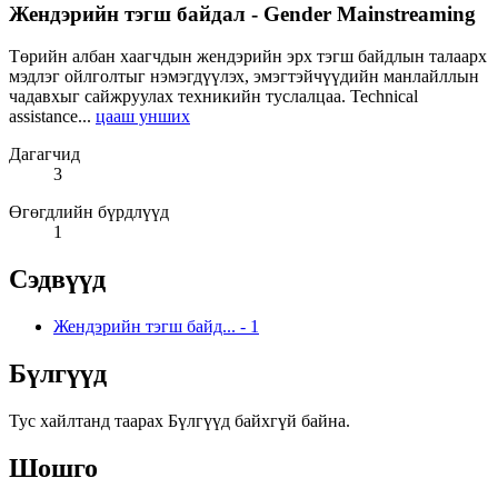
Жендэрийн тэгш байдал - Gender Mainstreaming
Төрийн албан хаагчдын жендэрийн эрх тэгш байдлын талаарх
мэдлэг ойлголтыг нэмэгдүүлэх, эмэгтэйчүүдийн манлайллын
чадавхыг сайжруулах техникийн туслалцаа. Technical
assistance...
цааш унших
Дагагчид
3
Өгөгдлийн бүрдлүүд
1
Сэдвүүд
Жендэрийн тэгш байд...
-
1
Бүлгүүд
Тус хайлтанд таарах Бүлгүүд байхгүй байна.
Шошго