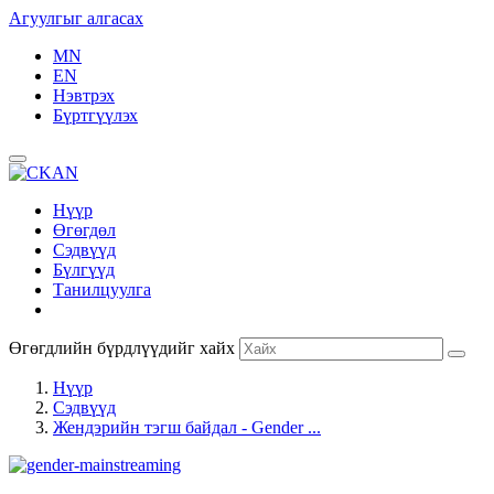
Агуулгыг алгасах
MN
EN
Нэвтрэх
Бүртгүүлэх
Нүүр
Өгөгдөл
Сэдвүүд
Бүлгүүд
Танилцуулга
Өгөгдлийн бүрдлүүдийг хайх
Нүүр
Сэдвүүд
Жендэрийн тэгш байдал - Gender ...