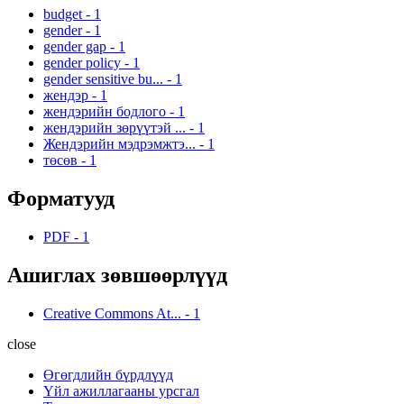
budget
-
1
gender
-
1
gender gap
-
1
gender policy
-
1
gender sensitive bu...
-
1
жендэр
-
1
жендэрийн бодлого
-
1
жендэрийн зөрүүтэй ...
-
1
Жендэрийн мэдрэмжтэ...
-
1
төсөв
-
1
Форматууд
PDF
-
1
Ашиглах зөвшөөрлүүд
Creative Commons At...
-
1
close
Өгөгдлийн бүрдлүүд
Үйл ажиллагааны урсгал