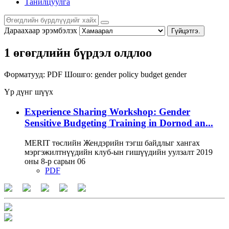
Танилцуулга
Дараахаар эрэмбэлэх
Гүйцэтгэ.
1 өгөгдлийн бүрдэл олдлоо
Форматууд:
PDF
Шошго:
gender policy
budget
gender
Үр дүнг шүүх
Experience Sharing Workshop: Gender
Sensitive Budgeting Training in Dornod an...
MERIT төслийн Жендэрийн тэгш байдлыг хангах
мэргэжилтнүүдийн клуб-ын гишүүдийн уулзалт 2019
оны 8-р сарын 06
PDF