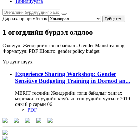
Танилцуулга
Дараахаар эрэмбэлэх
Гүйцэтгэ.
1 өгөгдлийн бүрдэл олдлоо
Сэдвүүд:
Жендэрийн тэгш байдал - Gender Mainstreaming
Форматууд:
PDF
Шошго:
gender policy
budget
Үр дүнг шүүх
Experience Sharing Workshop: Gender
Sensitive Budgeting Training in Dornod an...
MERIT төслийн Жендэрийн тэгш байдлыг хангах
мэргэжилтнүүдийн клуб-ын гишүүдийн уулзалт 2019
оны 8-р сарын 06
PDF