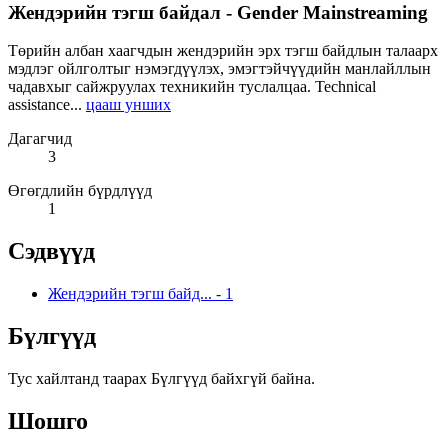
Жендэрийн тэгш байдал - Gender Mainstreaming
Төрийн албан хаагчдын жендэрийн эрх тэгш байдлын талаарх
мэдлэг ойлголтыг нэмэгдүүлэх, эмэгтэйчүүдийн манлайллын
чадавхыг сайжруулах техникийн туслалцаа. Technical
assistance...
цааш унших
Дагагчид
3
Өгөгдлийн бүрдлүүд
1
Сэдвүүд
Жендэрийн тэгш байд...
-
1
Бүлгүүд
Тус хайлтанд таарах Бүлгүүд байхгүй байна.
Шошго