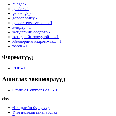
budget
-
1
gender
-
1
gender gap
-
1
gender policy
-
1
gender sensitive bu...
-
1
жендэр
-
1
жендэрийн бодлого
-
1
жендэрийн зөрүүтэй ...
-
1
Жендэрийн мэдрэмжтэ...
-
1
төсөв
-
1
Форматууд
PDF
-
1
Ашиглах зөвшөөрлүүд
Creative Commons At...
-
1
close
Өгөгдлийн бүрдлүүд
Үйл ажиллагааны урсгал