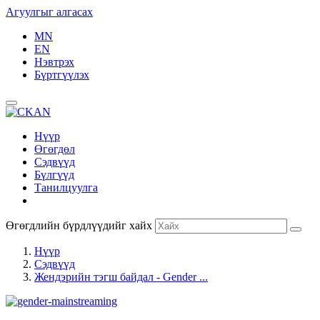
Агуулгыг алгасах
MN
EN
Нэвтрэх
Бүртгүүлэх
Нүүр
Өгөгдөл
Сэдвүүд
Бүлгүүд
Танилцуулга
Өгөгдлийн бүрдлүүдийг хайх
Нүүр
Сэдвүүд
Жендэрийн тэгш байдал - Gender ...