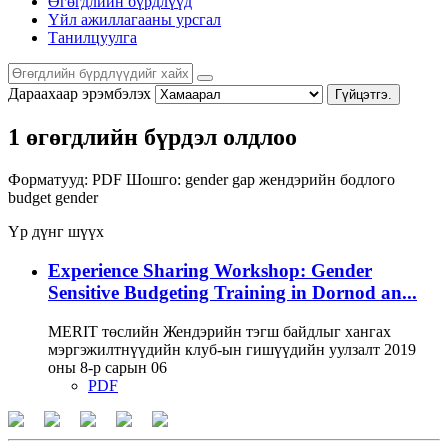
Өгөгдлийн бүрдлүүд
Үйл ажиллагааны урсгал
Танилцуулга
Дараахаар эрэмбэлэх
Гүйцэтгэ.
1 өгөгдлийн бүрдэл олдлоо
Форматууд:
PDF
Шошго:
gender gap
жендэрийн бодлого
budget
gender
Үр дүнг шүүх
Experience Sharing Workshop: Gender
Sensitive Budgeting Training in Dornod an...
MERIT төслийн Жендэрийн тэгш байдлыг хангах
мэргэжилтнүүдийн клуб-ын гишүүдийн уулзалт 2019
оны 8-р сарын 06
PDF