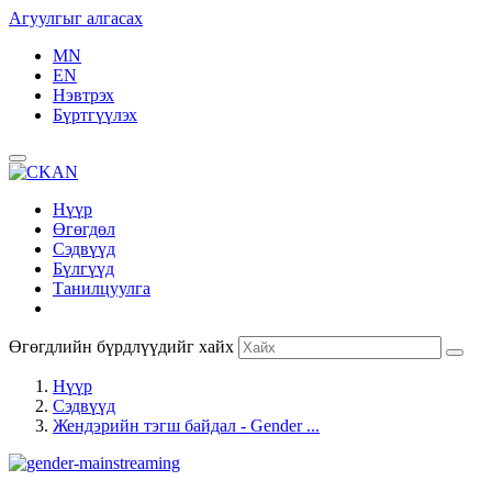
Агуулгыг алгасах
MN
EN
Нэвтрэх
Бүртгүүлэх
Нүүр
Өгөгдөл
Сэдвүүд
Бүлгүүд
Танилцуулга
Өгөгдлийн бүрдлүүдийг хайх
Нүүр
Сэдвүүд
Жендэрийн тэгш байдал - Gender ...