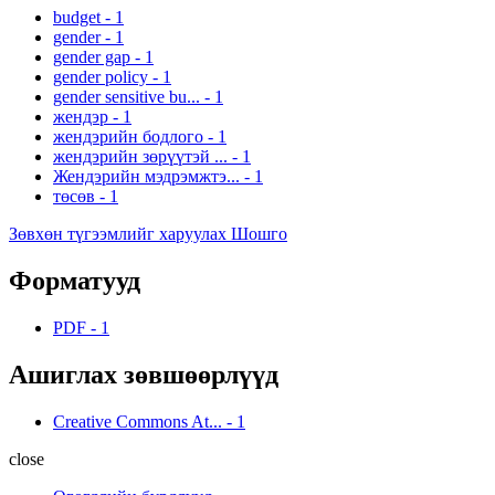
budget
-
1
gender
-
1
gender gap
-
1
gender policy
-
1
gender sensitive bu...
-
1
жендэр
-
1
жендэрийн бодлого
-
1
жендэрийн зөрүүтэй ...
-
1
Жендэрийн мэдрэмжтэ...
-
1
төсөв
-
1
Зөвхөн түгээмлийг харуулах Шошго
Форматууд
PDF
-
1
Ашиглах зөвшөөрлүүд
Creative Commons At...
-
1
close