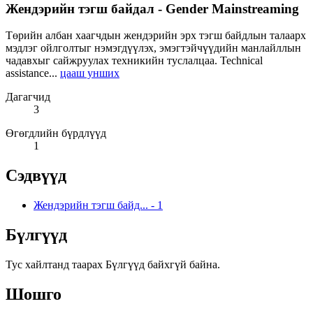
Жендэрийн тэгш байдал - Gender Mainstreaming
Төрийн албан хаагчдын жендэрийн эрх тэгш байдлын талаарх
мэдлэг ойлголтыг нэмэгдүүлэх, эмэгтэйчүүдийн манлайллын
чадавхыг сайжруулах техникийн туслалцаа. Technical
assistance...
цааш унших
Дагагчид
3
Өгөгдлийн бүрдлүүд
1
Сэдвүүд
Жендэрийн тэгш байд...
-
1
Бүлгүүд
Тус хайлтанд таарах Бүлгүүд байхгүй байна.
Шошго