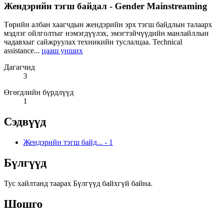
Жендэрийн тэгш байдал - Gender Mainstreaming
Төрийн албан хаагчдын жендэрийн эрх тэгш байдлын талаарх
мэдлэг ойлголтыг нэмэгдүүлэх, эмэгтэйчүүдийн манлайллын
чадавхыг сайжруулах техникийн туслалцаа. Technical
assistance...
цааш унших
Дагагчид
3
Өгөгдлийн бүрдлүүд
1
Сэдвүүд
Жендэрийн тэгш байд...
-
1
Бүлгүүд
Тус хайлтанд таарах Бүлгүүд байхгүй байна.
Шошго