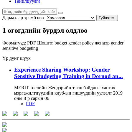
Танилцуулга
Дараахаар эрэмбэлэх
Гүйцэтгэ.
1 өгөгдлийн бүрдэл олдлоо
Форматууд:
PDF
Шошго:
budget
gender policy
жендэр
gender
sensitive budgeting
Үр дүнг шүүх
Experience Sharing Workshop: Gender
Sensitive Budgeting Training in Dornod an...
MERIT төслийн Жендэрийн тэгш байдлыг хангах
мэргэжилтнүүдийн клуб-ын гишүүдийн уулзалт 2019
оны 8-р сарын 06
PDF