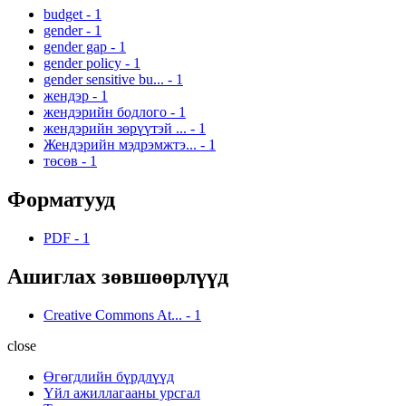
budget
-
1
gender
-
1
gender gap
-
1
gender policy
-
1
gender sensitive bu...
-
1
жендэр
-
1
жендэрийн бодлого
-
1
жендэрийн зөрүүтэй ...
-
1
Жендэрийн мэдрэмжтэ...
-
1
төсөв
-
1
Форматууд
PDF
-
1
Ашиглах зөвшөөрлүүд
Creative Commons At...
-
1
close
Өгөгдлийн бүрдлүүд
Үйл ажиллагааны урсгал