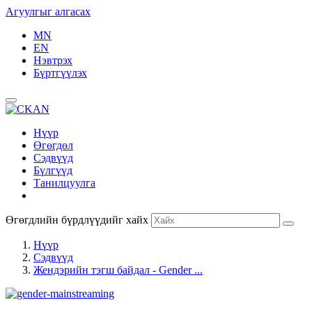
Агуулгыг алгасах
MN
EN
Нэвтрэх
Бүртгүүлэх
Нүүр
Өгөгдөл
Сэдвүүд
Бүлгүүд
Танилцуулга
Өгөгдлийн бүрдлүүдийг хайх
Нүүр
Сэдвүүд
Жендэрийн тэгш байдал - Gender ...