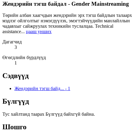
Жендэрийн тэгш байдал - Gender Mainstreaming
Төрийн албан хаагчдын жендэрийн эрх тэгш байдлын талаарх
мэдлэг ойлголтыг нэмэгдүүлэх, эмэгтэйчүүдийн манлайллын
чадавхыг сайжруулах техникийн туслалцаа. Technical
assistance...
цааш унших
Дагагчид
3
Өгөгдлийн бүрдлүүд
1
Сэдвүүд
Жендэрийн тэгш байд...
-
1
Бүлгүүд
Тус хайлтанд таарах Бүлгүүд байхгүй байна.
Шошго