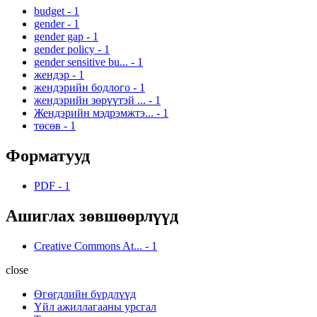
budget
-
1
gender
-
1
gender gap
-
1
gender policy
-
1
gender sensitive bu...
-
1
жендэр
-
1
жендэрийн бодлого
-
1
жендэрийн зөрүүтэй ...
-
1
Жендэрийн мэдрэмжтэ...
-
1
төсөв
-
1
Форматууд
PDF
-
1
Ашиглах зөвшөөрлүүд
Creative Commons At...
-
1
close
Өгөгдлийн бүрдлүүд
Үйл ажиллагааны урсгал