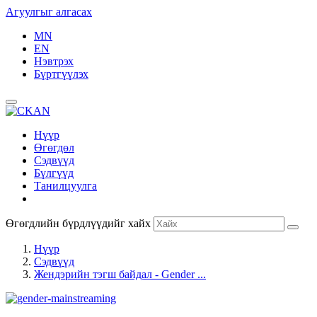
Агуулгыг алгасах
MN
EN
Нэвтрэх
Бүртгүүлэх
Нүүр
Өгөгдөл
Сэдвүүд
Бүлгүүд
Танилцуулга
Өгөгдлийн бүрдлүүдийг хайх
Нүүр
Сэдвүүд
Жендэрийн тэгш байдал - Gender ...