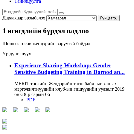
Танилцуулга
Дараахаар эрэмбэлэх
Гүйцэтгэ.
1 өгөгдлийн бүрдэл олдлоо
Шошго:
төсөв
жендэрийн зөрүүтэй байдал
Үр дүнг шүүх
Experience Sharing Workshop: Gender
Sensitive Budgeting Training in Dornod an...
MERIT төслийн Жендэрийн тэгш байдлыг хангах
мэргэжилтнүүдийн клуб-ын гишүүдийн уулзалт 2019
оны 8-р сарын 06
PDF