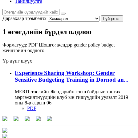
Танилцуулга
Дараахаар эрэмбэлэх
Гүйцэтгэ.
1 өгөгдлийн бүрдэл олдлоо
Форматууд:
PDF
Шошго:
жендэр
gender policy
budget
жендэрийн бодлого
Үр дүнг шүүх
Experience Sharing Workshop: Gender
Sensitive Budgeting Training in Dornod an...
MERIT төслийн Жендэрийн тэгш байдлыг хангах
мэргэжилтнүүдийн клуб-ын гишүүдийн уулзалт 2019
оны 8-р сарын 06
PDF