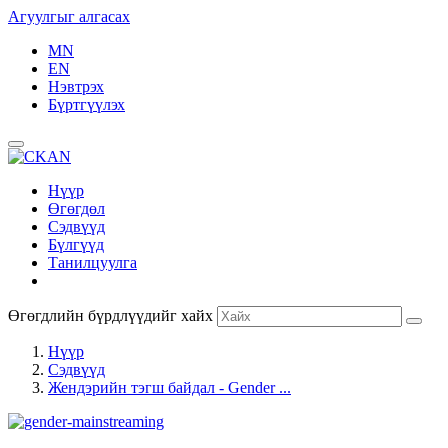
Агуулгыг алгасах
MN
EN
Нэвтрэх
Бүртгүүлэх
Нүүр
Өгөгдөл
Сэдвүүд
Бүлгүүд
Танилцуулга
Өгөгдлийн бүрдлүүдийг хайх
Нүүр
Сэдвүүд
Жендэрийн тэгш байдал - Gender ...