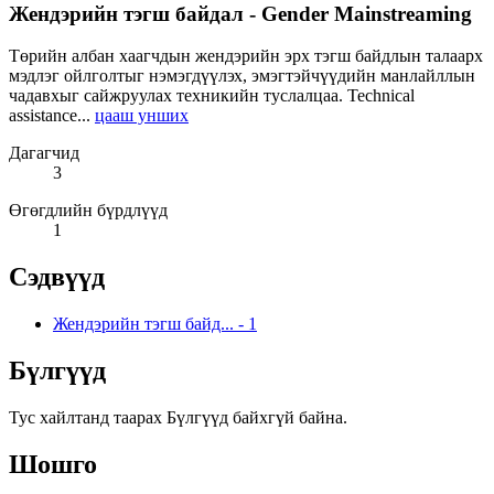
Жендэрийн тэгш байдал - Gender Mainstreaming
Төрийн албан хаагчдын жендэрийн эрх тэгш байдлын талаарх
мэдлэг ойлголтыг нэмэгдүүлэх, эмэгтэйчүүдийн манлайллын
чадавхыг сайжруулах техникийн туслалцаа. Technical
assistance...
цааш унших
Дагагчид
3
Өгөгдлийн бүрдлүүд
1
Сэдвүүд
Жендэрийн тэгш байд...
-
1
Бүлгүүд
Тус хайлтанд таарах Бүлгүүд байхгүй байна.
Шошго