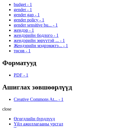
budget
-
1
gender
-
1
gender gap
-
1
gender policy
-
1
gender sensitive bu...
-
1
жендэр
-
1
жендэрийн бодлого
-
1
жендэрийн зөрүүтэй ...
-
1
Жендэрийн мэдрэмжтэ...
-
1
төсөв
-
1
Форматууд
PDF
-
1
Ашиглах зөвшөөрлүүд
Creative Commons At...
-
1
close
Өгөгдлийн бүрдлүүд
Үйл ажиллагааны урсгал