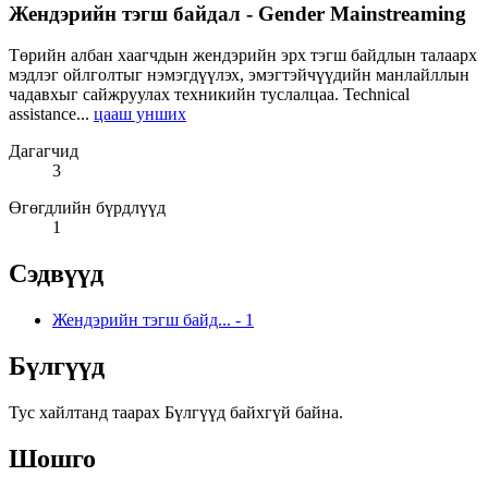
Жендэрийн тэгш байдал - Gender Mainstreaming
Төрийн албан хаагчдын жендэрийн эрх тэгш байдлын талаарх
мэдлэг ойлголтыг нэмэгдүүлэх, эмэгтэйчүүдийн манлайллын
чадавхыг сайжруулах техникийн туслалцаа. Technical
assistance...
цааш унших
Дагагчид
3
Өгөгдлийн бүрдлүүд
1
Сэдвүүд
Жендэрийн тэгш байд...
-
1
Бүлгүүд
Тус хайлтанд таарах Бүлгүүд байхгүй байна.
Шошго