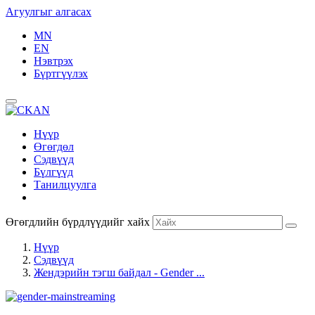
Агуулгыг алгасах
MN
EN
Нэвтрэх
Бүртгүүлэх
Нүүр
Өгөгдөл
Сэдвүүд
Бүлгүүд
Танилцуулга
Өгөгдлийн бүрдлүүдийг хайх
Нүүр
Сэдвүүд
Жендэрийн тэгш байдал - Gender ...