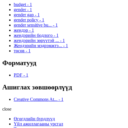
budget
-
1
gender
-
1
gender gap
-
1
gender policy
-
1
gender sensitive bu...
-
1
жендэр
-
1
жендэрийн бодлого
-
1
жендэрийн зөрүүтэй ...
-
1
Жендэрийн мэдрэмжтэ...
-
1
төсөв
-
1
Форматууд
PDF
-
1
Ашиглах зөвшөөрлүүд
Creative Commons At...
-
1
close
Өгөгдлийн бүрдлүүд
Үйл ажиллагааны урсгал