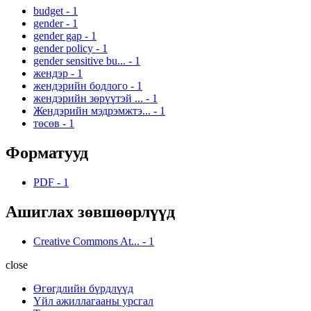
budget
-
1
gender
-
1
gender gap
-
1
gender policy
-
1
gender sensitive bu...
-
1
жендэр
-
1
жендэрийн бодлого
-
1
жендэрийн зөрүүтэй ...
-
1
Жендэрийн мэдрэмжтэ...
-
1
төсөв
-
1
Форматууд
PDF
-
1
Ашиглах зөвшөөрлүүд
Creative Commons At...
-
1
close
Өгөгдлийн бүрдлүүд
Үйл ажиллагааны урсгал