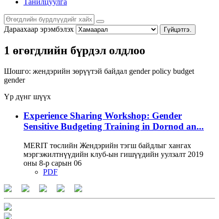
Танилцуулга
Дараахаар эрэмбэлэх
Гүйцэтгэ.
1 өгөгдлийн бүрдэл олдлоо
Шошго:
жендэрийн зөрүүтэй байдал
gender policy
budget
gender
Үр дүнг шүүх
Experience Sharing Workshop: Gender
Sensitive Budgeting Training in Dornod an...
MERIT төслийн Жендэрийн тэгш байдлыг хангах
мэргэжилтнүүдийн клуб-ын гишүүдийн уулзалт 2019
оны 8-р сарын 06
PDF