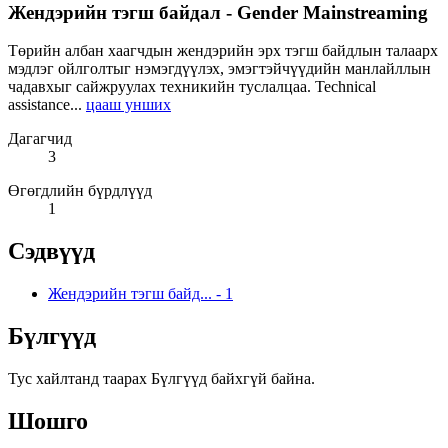
Жендэрийн тэгш байдал - Gender Mainstreaming
Төрийн албан хаагчдын жендэрийн эрх тэгш байдлын талаарх
мэдлэг ойлголтыг нэмэгдүүлэх, эмэгтэйчүүдийн манлайллын
чадавхыг сайжруулах техникийн туслалцаа. Technical
assistance...
цааш унших
Дагагчид
3
Өгөгдлийн бүрдлүүд
1
Сэдвүүд
Жендэрийн тэгш байд...
-
1
Бүлгүүд
Тус хайлтанд таарах Бүлгүүд байхгүй байна.
Шошго