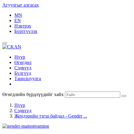
Агуулгыг алгасах
MN
EN
Нэвтрэх
Бүртгүүлэх
Нүүр
Өгөгдөл
Сэдвүүд
Бүлгүүд
Танилцуулга
Өгөгдлийн бүрдлүүдийг хайх
Нүүр
Сэдвүүд
Жендэрийн тэгш байдал - Gender ...