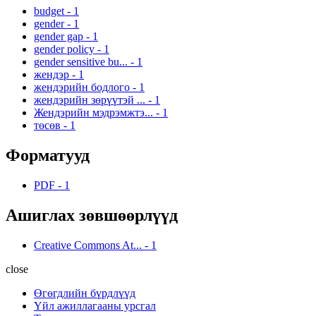
budget
-
1
gender
-
1
gender gap
-
1
gender policy
-
1
gender sensitive bu...
-
1
жендэр
-
1
жендэрийн бодлого
-
1
жендэрийн зөрүүтэй ...
-
1
Жендэрийн мэдрэмжтэ...
-
1
төсөв
-
1
Форматууд
PDF
-
1
Ашиглах зөвшөөрлүүд
Creative Commons At...
-
1
close
Өгөгдлийн бүрдлүүд
Үйл ажиллагааны урсгал