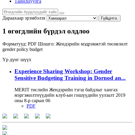
Танилцуулга
Дараахаар эрэмбэлэх
Гүйцэтгэ.
1 өгөгдлийн бүрдэл олдлоо
Форматууд:
PDF
Шошго:
Жендэрийн мэдрэмжтэй төсөвлөлт
gender policy
budget
Үр дүнг шүүх
Experience Sharing Workshop: Gender
Sensitive Budgeting Training in Dornod an...
MERIT төслийн Жендэрийн тэгш байдлыг хангах
мэргэжилтнүүдийн клуб-ын гишүүдийн уулзалт 2019
оны 8-р сарын 06
PDF