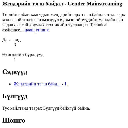
Жендэрийн тэгш байдал - Gender Mainstreaming
Төрийн албан хаагчдын жендэрийн эрх тэгш байдлын талаарх
мэдлэг ойлголтыг нэмэгдүүлэх, эмэгтэйчүүдийн манлайллын
чадавхыг сайжруулах техникийн туслалцаа. Technical
assistance...
цааш унших
Дагагчид
3
Өгөгдлийн бүрдлүүд
1
Сэдвүүд
Жендэрийн тэгш байд...
-
1
Бүлгүүд
Тус хайлтанд таарах Бүлгүүд байхгүй байна.
Шошго