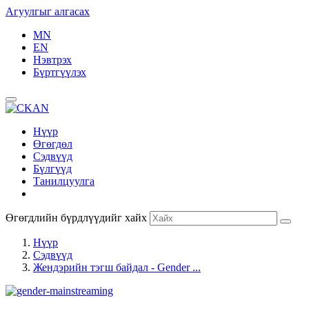
Агуулгыг алгасах
MN
EN
Нэвтрэх
Бүртгүүлэх
Нүүр
Өгөгдөл
Сэдвүүд
Бүлгүүд
Танилцуулга
Өгөгдлийн бүрдлүүдийг хайх
Нүүр
Сэдвүүд
Жендэрийн тэгш байдал - Gender ...