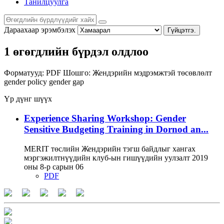
Танилцуулга
Дараахаар эрэмбэлэх
Гүйцэтгэ.
1 өгөгдлийн бүрдэл олдлоо
Форматууд:
PDF
Шошго:
Жендэрийн мэдрэмжтэй төсөвлөлт
gender policy
gender gap
Үр дүнг шүүх
Experience Sharing Workshop: Gender
Sensitive Budgeting Training in Dornod an...
MERIT төслийн Жендэрийн тэгш байдлыг хангах
мэргэжилтнүүдийн клуб-ын гишүүдийн уулзалт 2019
оны 8-р сарын 06
PDF