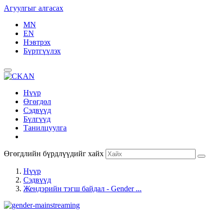
Агуулгыг алгасах
MN
EN
Нэвтрэх
Бүртгүүлэх
Нүүр
Өгөгдөл
Сэдвүүд
Бүлгүүд
Танилцуулга
Өгөгдлийн бүрдлүүдийг хайх
Нүүр
Сэдвүүд
Жендэрийн тэгш байдал - Gender ...