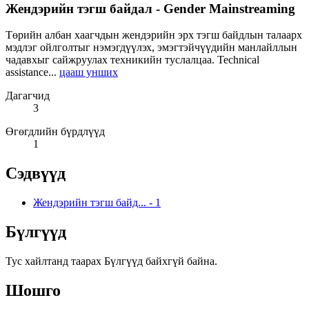
Жендэрийн тэгш байдал - Gender Mainstreaming
Төрийн албан хаагчдын жендэрийн эрх тэгш байдлын талаарх
мэдлэг ойлголтыг нэмэгдүүлэх, эмэгтэйчүүдийн манлайллын
чадавхыг сайжруулах техникийн туслалцаа. Technical
assistance...
цааш унших
Дагагчид
3
Өгөгдлийн бүрдлүүд
1
Сэдвүүд
Жендэрийн тэгш байд...
-
1
Бүлгүүд
Тус хайлтанд таарах Бүлгүүд байхгүй байна.
Шошго