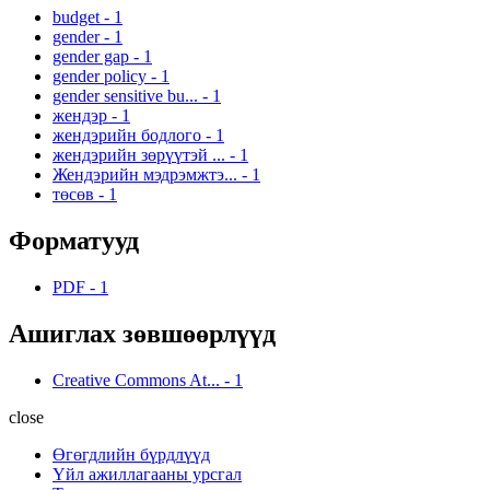
budget
-
1
gender
-
1
gender gap
-
1
gender policy
-
1
gender sensitive bu...
-
1
жендэр
-
1
жендэрийн бодлого
-
1
жендэрийн зөрүүтэй ...
-
1
Жендэрийн мэдрэмжтэ...
-
1
төсөв
-
1
Форматууд
PDF
-
1
Ашиглах зөвшөөрлүүд
Creative Commons At...
-
1
close
Өгөгдлийн бүрдлүүд
Үйл ажиллагааны урсгал