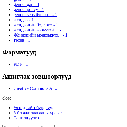
gender gap
-
1
gender policy
-
1
gender sensitive bu...
-
1
жендэр
-
1
жендэрийн бодлого
-
1
жендэрийн зөрүүтэй ...
-
1
Жендэрийн мэдрэмжтэ...
-
1
төсөв
-
1
Форматууд
PDF
-
1
Ашиглах зөвшөөрлүүд
Creative Commons At...
-
1
close
Өгөгдлийн бүрдлүүд
Үйл ажиллагааны урсгал
Танилцуулга