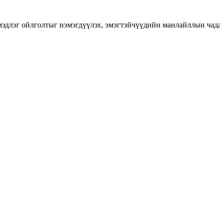
длэг ойлголтыг нэмэгдүүлэх, эмэгтэйчүүдийн манлайллын чадавхы