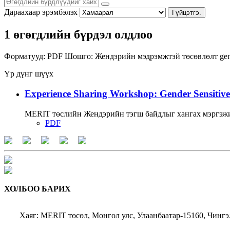
Дараахаар эрэмбэлэх
Гүйцэтгэ.
1 өгөгдлийн бүрдэл олдлоо
Форматууд:
PDF
Шошго:
Жендэрийн мэдрэмжтэй төсөвлөлт
gen
Үр дүнг шүүх
Experience Sharing Workshop: Gender Sensitive
MERIT төслийн Жендэрийн тэгш байдлыг хангах мэргэжи
PDF
ХОЛБОО БАРИХ
Хаяг: MERIT төсөл, Монгол улс, Улаанбаатар-15160, Чингэ