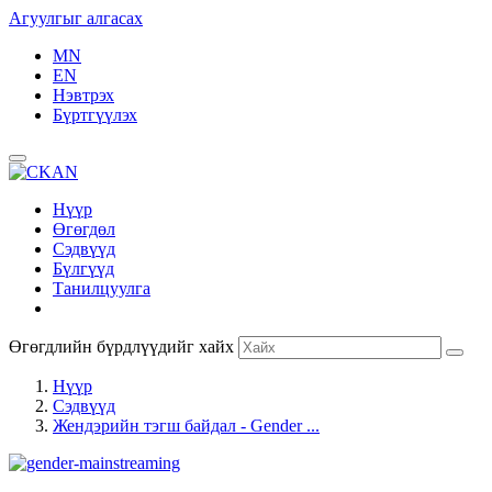
Агуулгыг алгасах
MN
EN
Нэвтрэх
Бүртгүүлэх
Нүүр
Өгөгдөл
Сэдвүүд
Бүлгүүд
Танилцуулга
Өгөгдлийн бүрдлүүдийг хайх
Нүүр
Сэдвүүд
Жендэрийн тэгш байдал - Gender ...