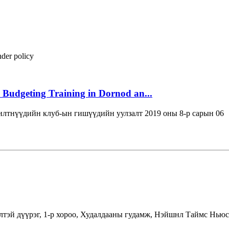
der policy
 Budgeting Training in Dornod an...
лтнүүдийн клуб-ын гишүүдийн уулзалт 2019 оны 8-р сарын 06
лтэй дүүрэг, 1-р хороо, Худалдааны гудамж, Нэйшнл Таймс Ньюс 