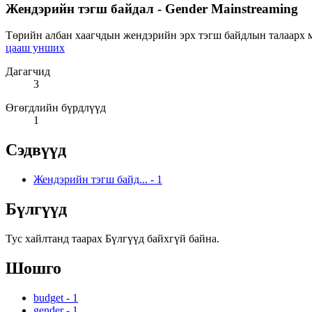
Жендэрийн тэгш байдал - Gender Mainstreaming
Төрийн албан хаагчдын жендэрийн эрх тэгш байдлын талаарх мэ
цааш унших
Дагагчид
3
Өгөгдлийн бүрдлүүд
1
Сэдвүүд
Жендэрийн тэгш байд...
-
1
Бүлгүүд
Тус хайлтанд таарах Бүлгүүд байхгүй байна.
Шошго
budget
-
1
gender
-
1