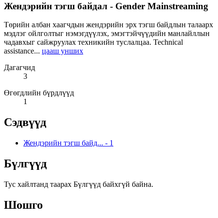
Жендэрийн тэгш байдал - Gender Mainstreaming
Төрийн албан хаагчдын жендэрийн эрх тэгш байдлын талаарх
мэдлэг ойлголтыг нэмэгдүүлэх, эмэгтэйчүүдийн манлайллын
чадавхыг сайжруулах техникийн туслалцаа. Technical
assistance...
цааш унших
Дагагчид
3
Өгөгдлийн бүрдлүүд
1
Сэдвүүд
Жендэрийн тэгш байд...
-
1
Бүлгүүд
Тус хайлтанд таарах Бүлгүүд байхгүй байна.
Шошго