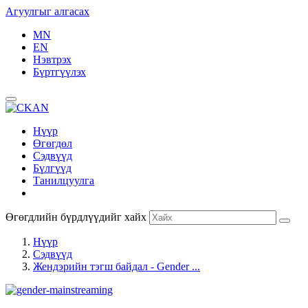
Агуулгыг алгасах
MN
EN
Нэвтрэх
Бүртгүүлэх
Нүүр
Өгөгдөл
Сэдвүүд
Бүлгүүд
Танилцуулга
Өгөгдлийн бүрдлүүдийг хайх
Нүүр
Сэдвүүд
Жендэрийн тэгш байдал - Gender ...