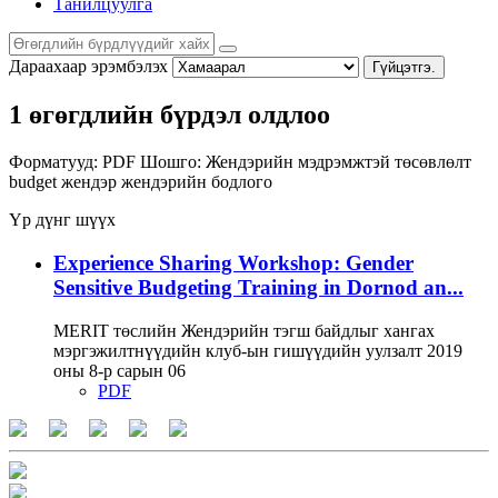
Танилцуулга
Дараахаар эрэмбэлэх
Гүйцэтгэ.
1 өгөгдлийн бүрдэл олдлоо
Форматууд:
PDF
Шошго:
Жендэрийн мэдрэмжтэй төсөвлөлт
budget
жендэр
жендэрийн бодлого
Үр дүнг шүүх
Experience Sharing Workshop: Gender
Sensitive Budgeting Training in Dornod an...
MERIT төслийн Жендэрийн тэгш байдлыг хангах
мэргэжилтнүүдийн клуб-ын гишүүдийн уулзалт 2019
оны 8-р сарын 06
PDF