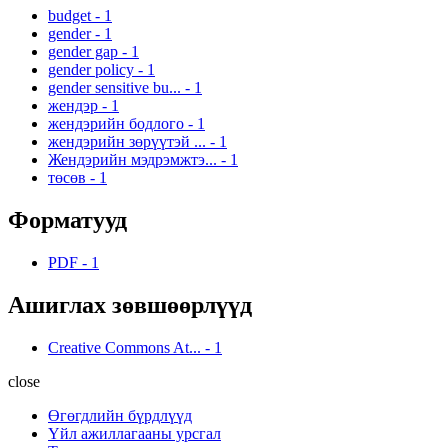
budget
-
1
gender
-
1
gender gap
-
1
gender policy
-
1
gender sensitive bu...
-
1
жендэр
-
1
жендэрийн бодлого
-
1
жендэрийн зөрүүтэй ...
-
1
Жендэрийн мэдрэмжтэ...
-
1
төсөв
-
1
Форматууд
PDF
-
1
Ашиглах зөвшөөрлүүд
Creative Commons At...
-
1
close
Өгөгдлийн бүрдлүүд
Үйл ажиллагааны урсгал