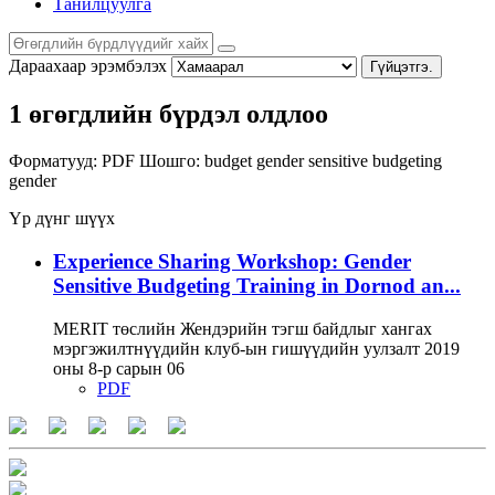
Танилцуулга
Дараахаар эрэмбэлэх
Гүйцэтгэ.
1 өгөгдлийн бүрдэл олдлоо
Форматууд:
PDF
Шошго:
budget
gender sensitive budgeting
gender
Үр дүнг шүүх
Experience Sharing Workshop: Gender
Sensitive Budgeting Training in Dornod an...
MERIT төслийн Жендэрийн тэгш байдлыг хангах
мэргэжилтнүүдийн клуб-ын гишүүдийн уулзалт 2019
оны 8-р сарын 06
PDF