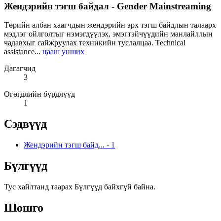
Жендэрийн тэгш байдал - Gender Mainstreaming
Төрийн албан хаагчдын жендэрийн эрх тэгш байдлын талаарх
мэдлэг ойлголтыг нэмэгдүүлэх, эмэгтэйчүүдийн манлайллын
чадавхыг сайжруулах техникийн туслалцаа. Technical
assistance...
цааш унших
Дагагчид
3
Өгөгдлийн бүрдлүүд
1
Сэдвүүд
Жендэрийн тэгш байд...
-
1
Бүлгүүд
Тус хайлтанд таарах Бүлгүүд байхгүй байна.
Шошго