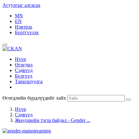
Агуулгыг алгасах
MN
EN
Нэвтрэх
Бүртгүүлэх
Нүүр
Өгөгдөл
Сэдвүүд
Бүлгүүд
Танилцуулга
Өгөгдлийн бүрдлүүдийг хайх
Нүүр
Сэдвүүд
Жендэрийн тэгш байдал - Gender ...