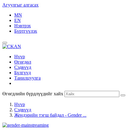
Агуулгыг алгасах
MN
EN
Нэвтрэх
Бүртгүүлэх
Нүүр
Өгөгдөл
Сэдвүүд
Бүлгүүд
Танилцуулга
Өгөгдлийн бүрдлүүдийг хайх
Нүүр
Сэдвүүд
Жендэрийн тэгш байдал - Gender ...