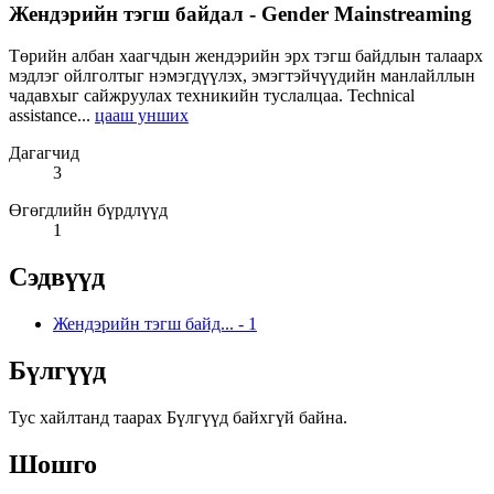
Жендэрийн тэгш байдал - Gender Mainstreaming
Төрийн албан хаагчдын жендэрийн эрх тэгш байдлын талаарх
мэдлэг ойлголтыг нэмэгдүүлэх, эмэгтэйчүүдийн манлайллын
чадавхыг сайжруулах техникийн туслалцаа. Technical
assistance...
цааш унших
Дагагчид
3
Өгөгдлийн бүрдлүүд
1
Сэдвүүд
Жендэрийн тэгш байд...
-
1
Бүлгүүд
Тус хайлтанд таарах Бүлгүүд байхгүй байна.
Шошго