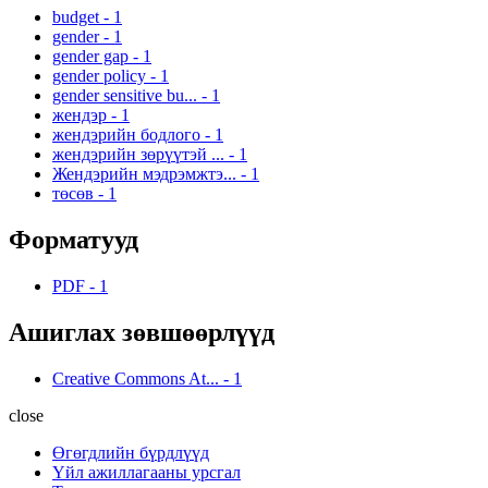
budget
-
1
gender
-
1
gender gap
-
1
gender policy
-
1
gender sensitive bu...
-
1
жендэр
-
1
жендэрийн бодлого
-
1
жендэрийн зөрүүтэй ...
-
1
Жендэрийн мэдрэмжтэ...
-
1
төсөв
-
1
Форматууд
PDF
-
1
Ашиглах зөвшөөрлүүд
Creative Commons At...
-
1
close
Өгөгдлийн бүрдлүүд
Үйл ажиллагааны урсгал