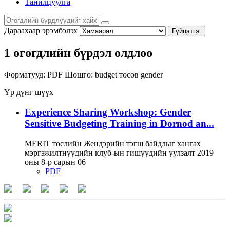
Танилцуулга
Дараахаар эрэмбэлэх
Гүйцэтгэ.
1 өгөгдлийн бүрдэл олдлоо
Форматууд:
PDF
Шошго:
budget
төсөв
gender
Үр дүнг шүүх
Experience Sharing Workshop: Gender
Sensitive Budgeting Training in Dornod an...
MERIT төслийн Жендэрийн тэгш байдлыг хангах
мэргэжилтнүүдийн клуб-ын гишүүдийн уулзалт 2019
оны 8-р сарын 06
PDF