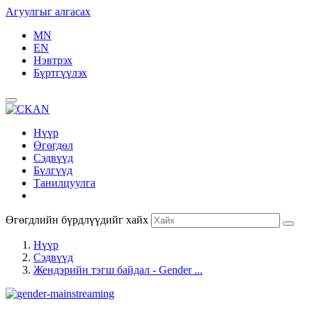
Агуулгыг алгасах
MN
EN
Нэвтрэх
Бүртгүүлэх
Нүүр
Өгөгдөл
Сэдвүүд
Бүлгүүд
Танилцуулга
Өгөгдлийн бүрдлүүдийг хайх
Нүүр
Сэдвүүд
Жендэрийн тэгш байдал - Gender ...