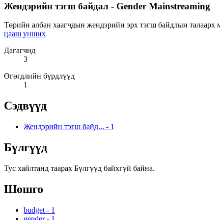
Жендэрийн тэгш байдал - Gender Mainstreaming
Төрийн албан хаагчдын жендэрийн эрх тэгш байдлын талаарх мэ
цааш унших
Дагагчид
3
Өгөгдлийн бүрдлүүд
1
Сэдвүүд
Жендэрийн тэгш байд...
-
1
Бүлгүүд
Тус хайлтанд таарах Бүлгүүд байхгүй байна.
Шошго
budget
-
1
gender
-
1