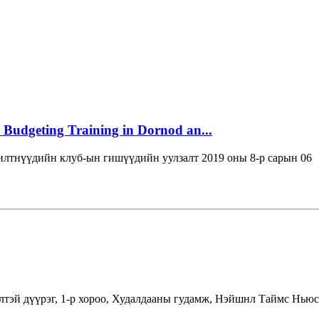
 Budgeting Training in Dornod an...
лтнүүдийн клуб-ын гишүүдийн уулзалт 2019 оны 8-р сарын 06
лтэй дүүрэг, 1-р хороо, Худалдааны гудамж, Нэйшнл Таймс Ньюс 