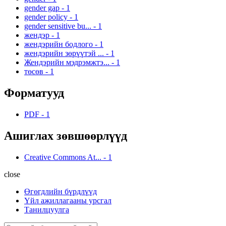
gender gap
-
1
gender policy
-
1
gender sensitive bu...
-
1
жендэр
-
1
жендэрийн бодлого
-
1
жендэрийн зөрүүтэй ...
-
1
Жендэрийн мэдрэмжтэ...
-
1
төсөв
-
1
Форматууд
PDF
-
1
Ашиглах зөвшөөрлүүд
Creative Commons At...
-
1
close
Өгөгдлийн бүрдлүүд
Үйл ажиллагааны урсгал
Танилцуулга