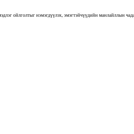
длэг ойлголтыг нэмэгдүүлэх, эмэгтэйчүүдийн манлайллын чадавхы