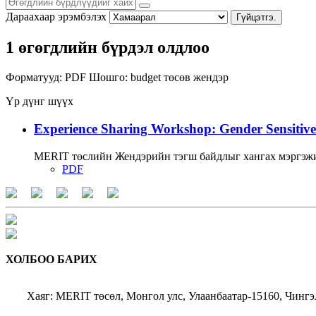
Дараахаар эрэмбэлэх
Гүйцэтгэ.
1 өгөгдлийн бүрдэл олдлоо
Форматууд:
PDF
Шошго:
budget
төсөв
жендэр
Үр дүнг шүүх
Experience Sharing Workshop: Gender Sensitive
MERIT төслийн Жендэрийн тэгш байдлыг хангах мэргэжи
PDF
ХОЛБОО БАРИХ
Хаяг: MERIT төсөл, Монгол улс, Улаанбаатар-15160, Чингэ