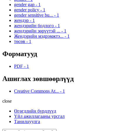
gender gap
-
1
gender policy
-
1
gender sensitive bu...
-
1
жендэр
-
1
жендэрийн бодлого
-
1
жендэрийн зөрүүтэй ...
-
1
Жендэрийн мэдрэмжтэ...
-
1
төсөв
-
1
Форматууд
PDF
-
1
Ашиглах зөвшөөрлүүд
Creative Commons At...
-
1
close
Өгөгдлийн бүрдлүүд
Үйл ажиллагааны урсгал
Танилцуулга