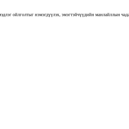
длэг ойлголтыг нэмэгдүүлэх, эмэгтэйчүүдийн манлайллын чадавхы