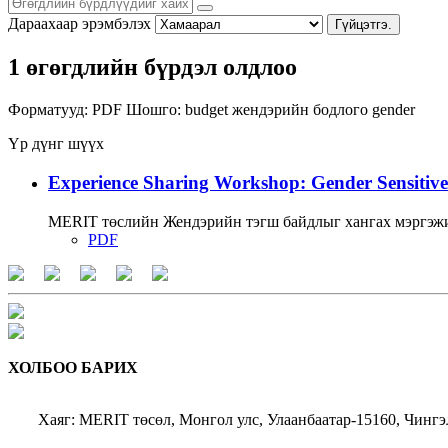
Дараахаар эрэмбэлэх
Гүйцэтгэ.
1 өгөгдлийн бүрдэл олдлоо
Форматууд:
PDF
Шошго:
budget
жендэрийн бодлого
gender
Үр дүнг шүүх
Experience Sharing Workshop: Gender Sensitive
MERIT төслийн Жендэрийн тэгш байдлыг хангах мэргэжи
PDF
ХОЛБОО БАРИХ
Хаяг: MERIT төсөл, Монгол улс, Улаанбаатар-15160, Чингэ