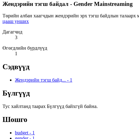
Жендэрийн тэгш байдал - Gender Mainstreaming
Төрийн албан хаагчдын жендэрийн эрх тэгш байдлын талаарх мэ
цааш унших
Дагагчид
3
Өгөгдлийн бүрдлүүд
1
Сэдвүүд
Жендэрийн тэгш байд...
-
1
Бүлгүүд
Тус хайлтанд таарах Бүлгүүд байхгүй байна.
Шошго
budget
-
1
gender
-
1