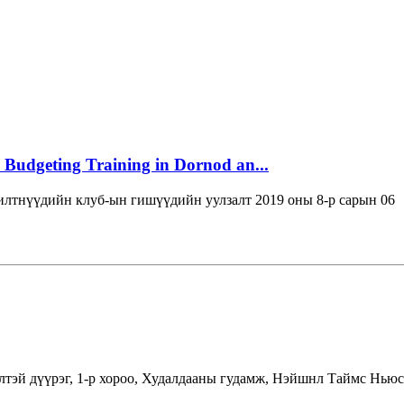
 Budgeting Training in Dornod an...
лтнүүдийн клуб-ын гишүүдийн уулзалт 2019 оны 8-р сарын 06
лтэй дүүрэг, 1-р хороо, Худалдааны гудамж, Нэйшнл Таймс Ньюс 