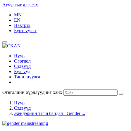
Агуулгыг алгасах
MN
EN
Нэвтрэх
Бүртгүүлэх
Нүүр
Өгөгдөл
Сэдвүүд
Бүлгүүд
Танилцуулга
Өгөгдлийн бүрдлүүдийг хайх
Нүүр
Сэдвүүд
Жендэрийн тэгш байдал - Gender ...