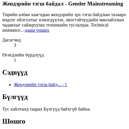
Жендэрийн тэгш байдал - Gender Mainstreaming
Төрийн албан хаагчдын жендэрийн эрх тэгш байдлын талаарх
мэдлэг ойлголтыг нэмэгдүүлэх, эмэгтэйчүүдийн манлайллын
чадавхыг сайжруулах техникийн туслалцаа. Technical
assistance...
цааш унших
Дагагчид
3
Өгөгдлийн бүрдлүүд
1
Сэдвүүд
Жендэрийн тэгш байд...
-
1
Бүлгүүд
Тус хайлтанд таарах Бүлгүүд байхгүй байна.
Шошго