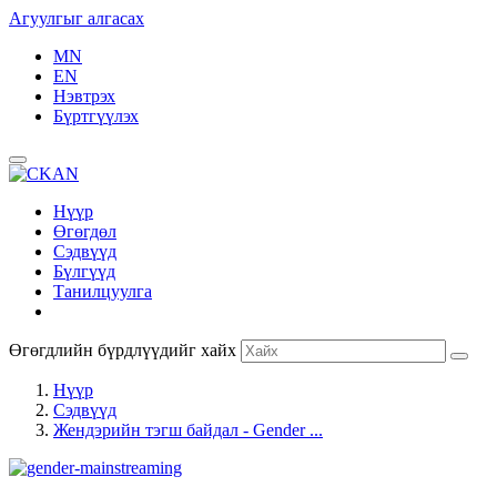
Агуулгыг алгасах
MN
EN
Нэвтрэх
Бүртгүүлэх
Нүүр
Өгөгдөл
Сэдвүүд
Бүлгүүд
Танилцуулга
Өгөгдлийн бүрдлүүдийг хайх
Нүүр
Сэдвүүд
Жендэрийн тэгш байдал - Gender ...