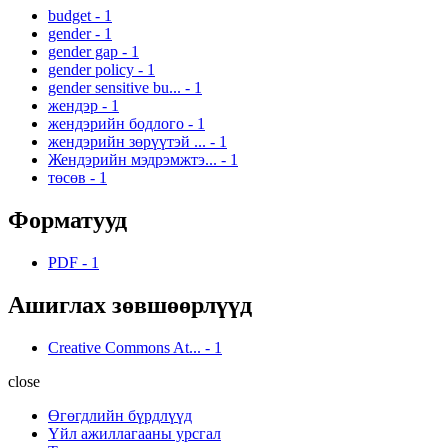
budget
-
1
gender
-
1
gender gap
-
1
gender policy
-
1
gender sensitive bu...
-
1
жендэр
-
1
жендэрийн бодлого
-
1
жендэрийн зөрүүтэй ...
-
1
Жендэрийн мэдрэмжтэ...
-
1
төсөв
-
1
Форматууд
PDF
-
1
Ашиглах зөвшөөрлүүд
Creative Commons At...
-
1
close
Өгөгдлийн бүрдлүүд
Үйл ажиллагааны урсгал