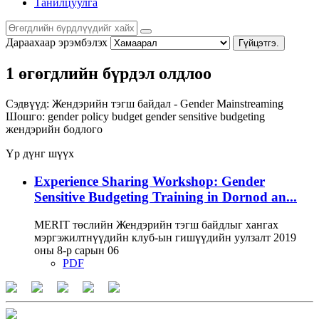
Танилцуулга
Дараахаар эрэмбэлэх
Гүйцэтгэ.
1 өгөгдлийн бүрдэл олдлоо
Сэдвүүд:
Жендэрийн тэгш байдал - Gender Mainstreaming
Шошго:
gender policy
budget
gender sensitive budgeting
жендэрийн бодлого
Үр дүнг шүүх
Experience Sharing Workshop: Gender
Sensitive Budgeting Training in Dornod an...
MERIT төслийн Жендэрийн тэгш байдлыг хангах
мэргэжилтнүүдийн клуб-ын гишүүдийн уулзалт 2019
оны 8-р сарын 06
PDF