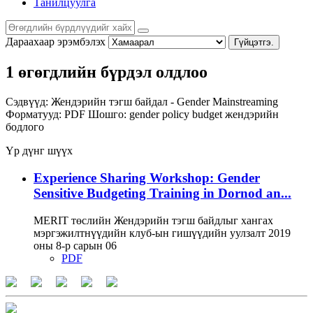
Танилцуулга
Дараахаар эрэмбэлэх
Гүйцэтгэ.
1 өгөгдлийн бүрдэл олдлоо
Сэдвүүд:
Жендэрийн тэгш байдал - Gender Mainstreaming
Форматууд:
PDF
Шошго:
gender policy
budget
жендэрийн
бодлого
Үр дүнг шүүх
Experience Sharing Workshop: Gender
Sensitive Budgeting Training in Dornod an...
MERIT төслийн Жендэрийн тэгш байдлыг хангах
мэргэжилтнүүдийн клуб-ын гишүүдийн уулзалт 2019
оны 8-р сарын 06
PDF