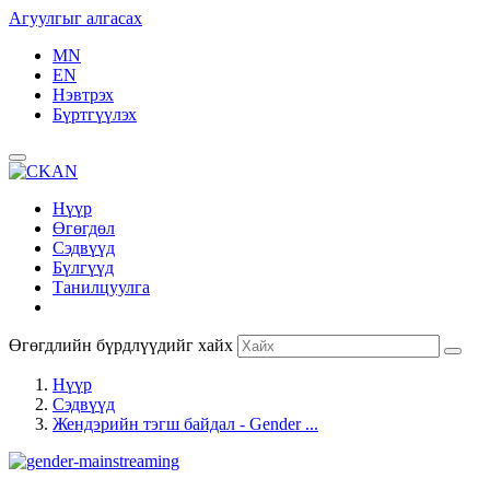
Агуулгыг алгасах
MN
EN
Нэвтрэх
Бүртгүүлэх
Нүүр
Өгөгдөл
Сэдвүүд
Бүлгүүд
Танилцуулга
Өгөгдлийн бүрдлүүдийг хайх
Нүүр
Сэдвүүд
Жендэрийн тэгш байдал - Gender ...