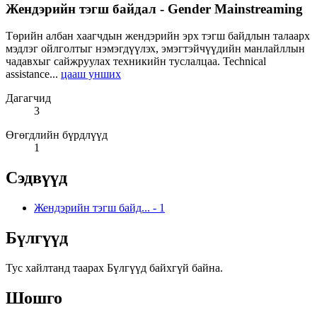
Жендэрийн тэгш байдал - Gender Mainstreaming
Төрийн албан хаагчдын жендэрийн эрх тэгш байдлын талаарх
мэдлэг ойлголтыг нэмэгдүүлэх, эмэгтэйчүүдийн манлайллын
чадавхыг сайжруулах техникийн туслалцаа. Technical
assistance...
цааш унших
Дагагчид
3
Өгөгдлийн бүрдлүүд
1
Сэдвүүд
Жендэрийн тэгш байд...
-
1
Бүлгүүд
Тус хайлтанд таарах Бүлгүүд байхгүй байна.
Шошго