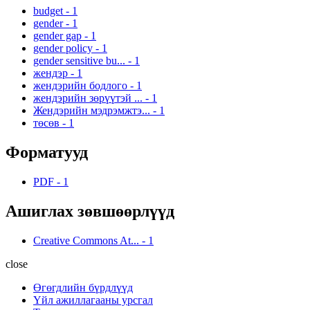
budget
-
1
gender
-
1
gender gap
-
1
gender policy
-
1
gender sensitive bu...
-
1
жендэр
-
1
жендэрийн бодлого
-
1
жендэрийн зөрүүтэй ...
-
1
Жендэрийн мэдрэмжтэ...
-
1
төсөв
-
1
Форматууд
PDF
-
1
Ашиглах зөвшөөрлүүд
Creative Commons At...
-
1
close
Өгөгдлийн бүрдлүүд
Үйл ажиллагааны урсгал