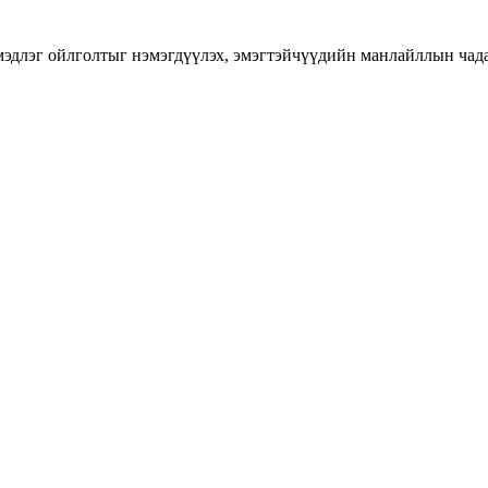
длэг ойлголтыг нэмэгдүүлэх, эмэгтэйчүүдийн манлайллын чадавхы