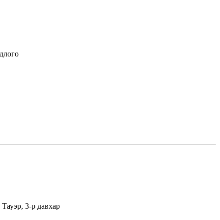
длого
Тауэр, 3-р давхар