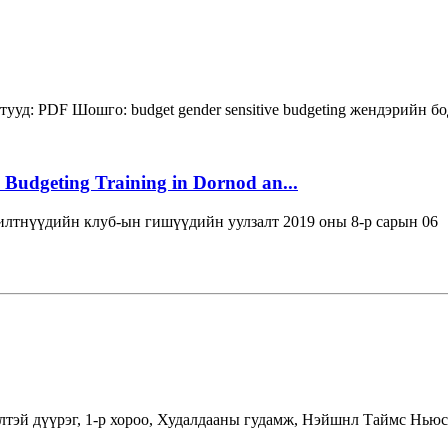
тууд:
PDF
Шошго:
budget
gender sensitive budgeting
жендэрийн бо
 Budgeting Training in Dornod an...
лтнүүдийн клуб-ын гишүүдийн уулзалт 2019 оны 8-р сарын 06
лтэй дүүрэг, 1-р хороо, Худалдааны гудамж, Нэйшнл Таймс Ньюс 