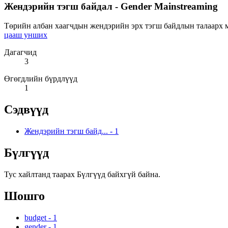
Жендэрийн тэгш байдал - Gender Mainstreaming
Төрийн албан хаагчдын жендэрийн эрх тэгш байдлын талаарх мэ
цааш унших
Дагагчид
3
Өгөгдлийн бүрдлүүд
1
Сэдвүүд
Жендэрийн тэгш байд...
-
1
Бүлгүүд
Тус хайлтанд таарах Бүлгүүд байхгүй байна.
Шошго
budget
-
1
gender
-
1