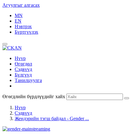
Агуулгыг алгасах
MN
EN
Нэвтрэх
Бүртгүүлэх
Нүүр
Өгөгдөл
Сэдвүүд
Бүлгүүд
Танилцуулга
Өгөгдлийн бүрдлүүдийг хайх
Нүүр
Сэдвүүд
Жендэрийн тэгш байдал - Gender ...