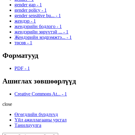
gender gap
-
1
gender policy
-
1
gender sensitive bu...
-
1
жендэр
-
1
жендэрийн бодлого
-
1
жендэрийн зөрүүтэй ...
-
1
Жендэрийн мэдрэмжтэ...
-
1
төсөв
-
1
Форматууд
PDF
-
1
Ашиглах зөвшөөрлүүд
Creative Commons At...
-
1
close
Өгөгдлийн бүрдлүүд
Үйл ажиллагааны урсгал
Танилцуулга