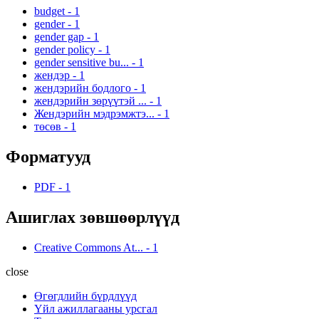
budget
-
1
gender
-
1
gender gap
-
1
gender policy
-
1
gender sensitive bu...
-
1
жендэр
-
1
жендэрийн бодлого
-
1
жендэрийн зөрүүтэй ...
-
1
Жендэрийн мэдрэмжтэ...
-
1
төсөв
-
1
Форматууд
PDF
-
1
Ашиглах зөвшөөрлүүд
Creative Commons At...
-
1
close
Өгөгдлийн бүрдлүүд
Үйл ажиллагааны урсгал