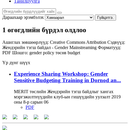
Танилцуулга
Дараахаар эрэмбэлэх
Гүйцэтгэ.
1 өгөгдлийн бүрдэл олдлоо
Ашиглах зөвшөөрлүүд:
Creative Commons Attribution
Сэдвүүд:
Жендэрийн тэгш байдал - Gender Mainstreaming
Форматууд:
PDF
Шошго:
gender policy
төсөв
budget
Үр дүнг шүүх
Experience Sharing Workshop: Gender
Sensitive Budgeting Training in Dornod an...
MERIT төслийн Жендэрийн тэгш байдлыг хангах
мэргэжилтнүүдийн клуб-ын гишүүдийн уулзалт 2019
оны 8-р сарын 06
PDF