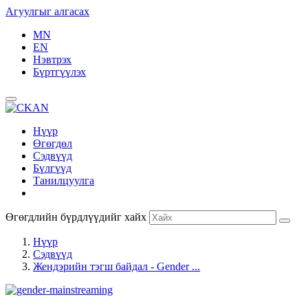
Агуулгыг алгасах
MN
EN
Нэвтрэх
Бүртгүүлэх
Нүүр
Өгөгдөл
Сэдвүүд
Бүлгүүд
Танилцуулга
Өгөгдлийн бүрдлүүдийг хайх
Нүүр
Сэдвүүд
Жендэрийн тэгш байдал - Gender ...