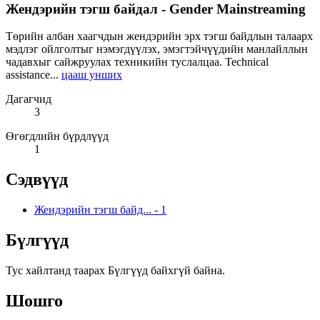
Жендэрийн тэгш байдал - Gender Mainstreaming
Төрийн албан хаагчдын жендэрийн эрх тэгш байдлын талаарх
мэдлэг ойлголтыг нэмэгдүүлэх, эмэгтэйчүүдийн манлайллын
чадавхыг сайжруулах техникийн туслалцаа. Technical
assistance...
цааш унших
Дагагчид
3
Өгөгдлийн бүрдлүүд
1
Сэдвүүд
Жендэрийн тэгш байд...
-
1
Бүлгүүд
Тус хайлтанд таарах Бүлгүүд байхгүй байна.
Шошго