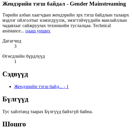
Жендэрийн тэгш байдал - Gender Mainstreaming
Төрийн албан хаагчдын жендэрийн эрх тэгш байдлын талаарх
мэдлэг ойлголтыг нэмэгдүүлэх, эмэгтэйчүүдийн манлайллын
чадавхыг сайжруулах техникийн туслалцаа. Technical
assistance...
цааш унших
Дагагчид
3
Өгөгдлийн бүрдлүүд
1
Сэдвүүд
Жендэрийн тэгш байд...
-
1
Бүлгүүд
Тус хайлтанд таарах Бүлгүүд байхгүй байна.
Шошго