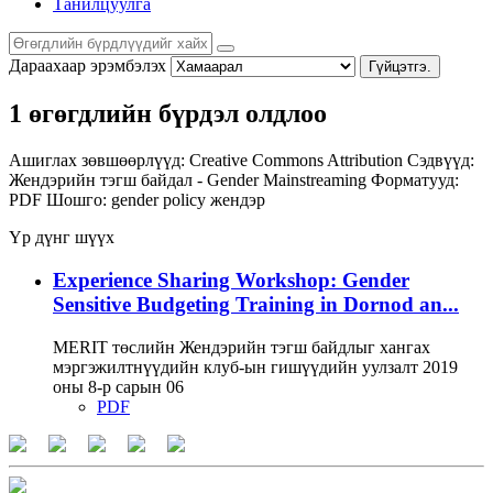
Танилцуулга
Дараахаар эрэмбэлэх
Гүйцэтгэ.
1 өгөгдлийн бүрдэл олдлоо
Ашиглах зөвшөөрлүүд:
Creative Commons Attribution
Сэдвүүд:
Жендэрийн тэгш байдал - Gender Mainstreaming
Форматууд:
PDF
Шошго:
gender policy
жендэр
Үр дүнг шүүх
Experience Sharing Workshop: Gender
Sensitive Budgeting Training in Dornod an...
MERIT төслийн Жендэрийн тэгш байдлыг хангах
мэргэжилтнүүдийн клуб-ын гишүүдийн уулзалт 2019
оны 8-р сарын 06
PDF