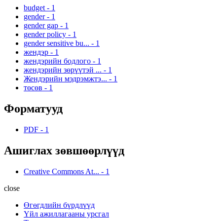
budget
-
1
gender
-
1
gender gap
-
1
gender policy
-
1
gender sensitive bu...
-
1
жендэр
-
1
жендэрийн бодлого
-
1
жендэрийн зөрүүтэй ...
-
1
Жендэрийн мэдрэмжтэ...
-
1
төсөв
-
1
Форматууд
PDF
-
1
Ашиглах зөвшөөрлүүд
Creative Commons At...
-
1
close
Өгөгдлийн бүрдлүүд
Үйл ажиллагааны урсгал