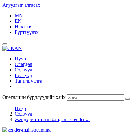
Агуулгыг алгасах
MN
EN
Нэвтрэх
Бүртгүүлэх
Нүүр
Өгөгдөл
Сэдвүүд
Бүлгүүд
Танилцуулга
Өгөгдлийн бүрдлүүдийг хайх
Нүүр
Сэдвүүд
Жендэрийн тэгш байдал - Gender ...