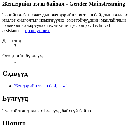
Жендэрийн тэгш байдал - Gender Mainstreaming
Төрийн албан хаагчдын жендэрийн эрх тэгш байдлын талаарх
мэдлэг ойлголтыг нэмэгдүүлэх, эмэгтэйчүүдийн манлайллын
чадавхыг сайжруулах техникийн туслалцаа. Technical
assistance...
цааш унших
Дагагчид
3
Өгөгдлийн бүрдлүүд
1
Сэдвүүд
Жендэрийн тэгш байд...
-
1
Бүлгүүд
Тус хайлтанд таарах Бүлгүүд байхгүй байна.
Шошго