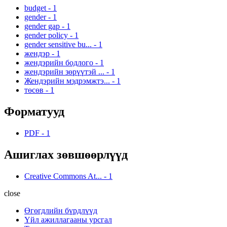
budget
-
1
gender
-
1
gender gap
-
1
gender policy
-
1
gender sensitive bu...
-
1
жендэр
-
1
жендэрийн бодлого
-
1
жендэрийн зөрүүтэй ...
-
1
Жендэрийн мэдрэмжтэ...
-
1
төсөв
-
1
Форматууд
PDF
-
1
Ашиглах зөвшөөрлүүд
Creative Commons At...
-
1
close
Өгөгдлийн бүрдлүүд
Үйл ажиллагааны урсгал