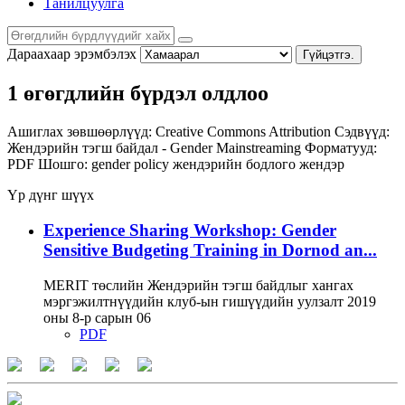
Танилцуулга
Дараахаар эрэмбэлэх
Гүйцэтгэ.
1 өгөгдлийн бүрдэл олдлоо
Ашиглах зөвшөөрлүүд:
Creative Commons Attribution
Сэдвүүд:
Жендэрийн тэгш байдал - Gender Mainstreaming
Форматууд:
PDF
Шошго:
gender policy
жендэрийн бодлого
жендэр
Үр дүнг шүүх
Experience Sharing Workshop: Gender
Sensitive Budgeting Training in Dornod an...
MERIT төслийн Жендэрийн тэгш байдлыг хангах
мэргэжилтнүүдийн клуб-ын гишүүдийн уулзалт 2019
оны 8-р сарын 06
PDF