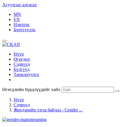
Агуулгыг алгасах
MN
EN
Нэвтрэх
Бүртгүүлэх
Нүүр
Өгөгдөл
Сэдвүүд
Бүлгүүд
Танилцуулга
Өгөгдлийн бүрдлүүдийг хайх
Нүүр
Сэдвүүд
Жендэрийн тэгш байдал - Gender ...