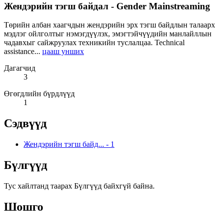
Жендэрийн тэгш байдал - Gender Mainstreaming
Төрийн албан хаагчдын жендэрийн эрх тэгш байдлын талаарх
мэдлэг ойлголтыг нэмэгдүүлэх, эмэгтэйчүүдийн манлайллын
чадавхыг сайжруулах техникийн туслалцаа. Technical
assistance...
цааш унших
Дагагчид
3
Өгөгдлийн бүрдлүүд
1
Сэдвүүд
Жендэрийн тэгш байд...
-
1
Бүлгүүд
Тус хайлтанд таарах Бүлгүүд байхгүй байна.
Шошго