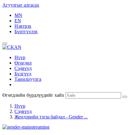
Агуулгыг алгасах
MN
EN
Нэвтрэх
Бүртгүүлэх
Нүүр
Өгөгдөл
Сэдвүүд
Бүлгүүд
Танилцуулга
Өгөгдлийн бүрдлүүдийг хайх
Нүүр
Сэдвүүд
Жендэрийн тэгш байдал - Gender ...