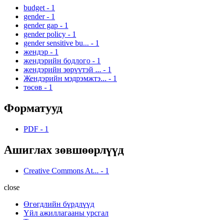
budget
-
1
gender
-
1
gender gap
-
1
gender policy
-
1
gender sensitive bu...
-
1
жендэр
-
1
жендэрийн бодлого
-
1
жендэрийн зөрүүтэй ...
-
1
Жендэрийн мэдрэмжтэ...
-
1
төсөв
-
1
Форматууд
PDF
-
1
Ашиглах зөвшөөрлүүд
Creative Commons At...
-
1
close
Өгөгдлийн бүрдлүүд
Үйл ажиллагааны урсгал