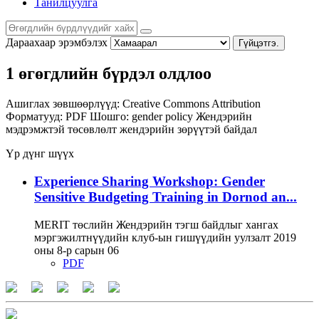
Танилцуулга
Дараахаар эрэмбэлэх
Гүйцэтгэ.
1 өгөгдлийн бүрдэл олдлоо
Ашиглах зөвшөөрлүүд:
Creative Commons Attribution
Форматууд:
PDF
Шошго:
gender policy
Жендэрийн
мэдрэмжтэй төсөвлөлт
жендэрийн зөрүүтэй байдал
Үр дүнг шүүх
Experience Sharing Workshop: Gender
Sensitive Budgeting Training in Dornod an...
MERIT төслийн Жендэрийн тэгш байдлыг хангах
мэргэжилтнүүдийн клуб-ын гишүүдийн уулзалт 2019
оны 8-р сарын 06
PDF