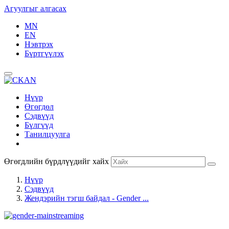
Агуулгыг алгасах
MN
EN
Нэвтрэх
Бүртгүүлэх
Нүүр
Өгөгдөл
Сэдвүүд
Бүлгүүд
Танилцуулга
Өгөгдлийн бүрдлүүдийг хайх
Нүүр
Сэдвүүд
Жендэрийн тэгш байдал - Gender ...