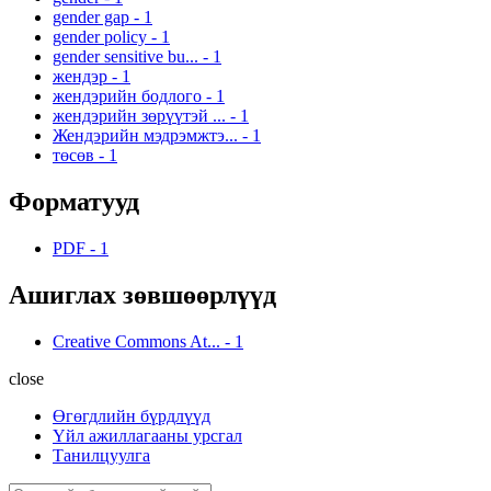
gender gap
-
1
gender policy
-
1
gender sensitive bu...
-
1
жендэр
-
1
жендэрийн бодлого
-
1
жендэрийн зөрүүтэй ...
-
1
Жендэрийн мэдрэмжтэ...
-
1
төсөв
-
1
Форматууд
PDF
-
1
Ашиглах зөвшөөрлүүд
Creative Commons At...
-
1
close
Өгөгдлийн бүрдлүүд
Үйл ажиллагааны урсгал
Танилцуулга