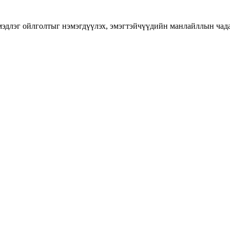
длэг ойлголтыг нэмэгдүүлэх, эмэгтэйчүүдийн манлайллын чадавхы