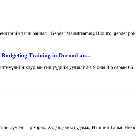
ендэрийн тэгш байдал - Gender Mainstreaming
Шошго:
gender pol
 Budgeting Training in Dornod an...
лтнүүдийн клуб-ын гишүүдийн уулзалт 2019 оны 8-р сарын 06
лтэй дүүрэг, 1-р хороо, Худалдааны гудамж, Нэйшнл Таймс Ньюс 