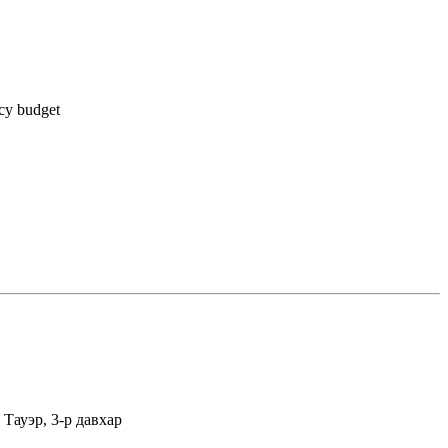
icy
budget
Тауэр, 3-р давхар