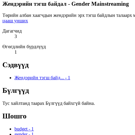
Жендэрийн тэгш байдал - Gender Mainstreaming
Төрийн албан хаагчдын жендэрийн эрх тэгш байдлын талаарх мэ
цааш унших
Дагагчид
3
Өгөгдлийн бүрдлүүд
1
Сэдвүүд
Жендэрийн тэгш байд...
-
1
Бүлгүүд
Тус хайлтанд таарах Бүлгүүд байхгүй байна.
Шошго
budget
-
1
gender
-
1