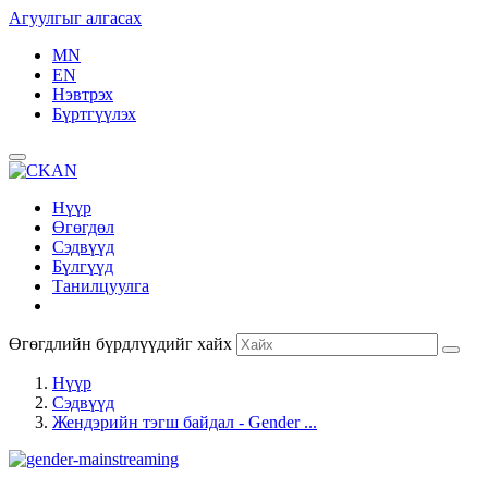
Агуулгыг алгасах
MN
EN
Нэвтрэх
Бүртгүүлэх
Нүүр
Өгөгдөл
Сэдвүүд
Бүлгүүд
Танилцуулга
Өгөгдлийн бүрдлүүдийг хайх
Нүүр
Сэдвүүд
Жендэрийн тэгш байдал - Gender ...