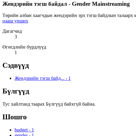
Жендэрийн тэгш байдал - Gender Mainstreaming
Төрийн албан хаагчдын жендэрийн эрх тэгш байдлын талаарх мэ
цааш унших
Дагагчид
3
Өгөгдлийн бүрдлүүд
1
Сэдвүүд
Жендэрийн тэгш байд...
-
1
Бүлгүүд
Тус хайлтанд таарах Бүлгүүд байхгүй байна.
Шошго
budget
-
1
gender
-
1