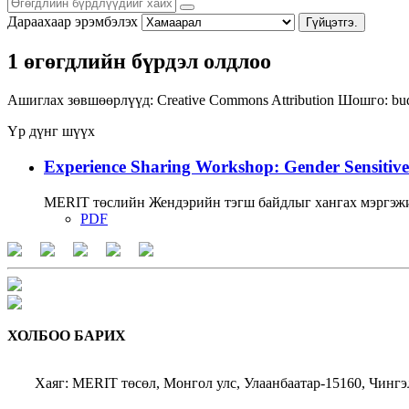
Дараахаар эрэмбэлэх
Гүйцэтгэ.
1 өгөгдлийн бүрдэл олдлоо
Ашиглах зөвшөөрлүүд:
Creative Commons Attribution
Шошго:
bu
Үр дүнг шүүх
Experience Sharing Workshop: Gender Sensitive
MERIT төслийн Жендэрийн тэгш байдлыг хангах мэргэжи
PDF
ХОЛБОО БАРИХ
Хаяг: MERIT төсөл, Монгол улс, Улаанбаатар-15160, Чингэ