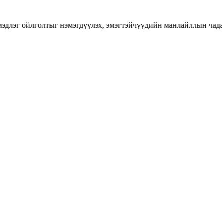
длэг ойлголтыг нэмэгдүүлэх, эмэгтэйчүүдийн манлайллын чадавхы