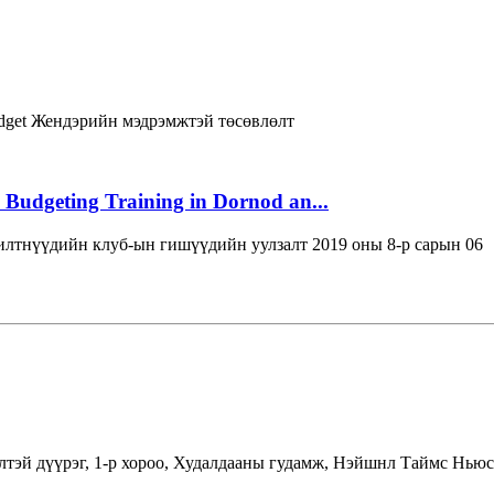
dget
Жендэрийн мэдрэмжтэй төсөвлөлт
 Budgeting Training in Dornod an...
лтнүүдийн клуб-ын гишүүдийн уулзалт 2019 оны 8-р сарын 06
лтэй дүүрэг, 1-р хороо, Худалдааны гудамж, Нэйшнл Таймс Ньюс 