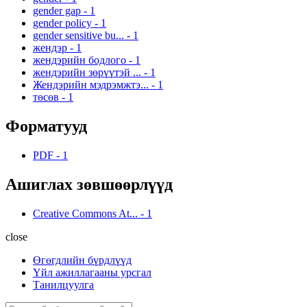
gender gap
-
1
gender policy
-
1
gender sensitive bu...
-
1
жендэр
-
1
жендэрийн бодлого
-
1
жендэрийн зөрүүтэй ...
-
1
Жендэрийн мэдрэмжтэ...
-
1
төсөв
-
1
Форматууд
PDF
-
1
Ашиглах зөвшөөрлүүд
Creative Commons At...
-
1
close
Өгөгдлийн бүрдлүүд
Үйл ажиллагааны урсгал
Танилцуулга