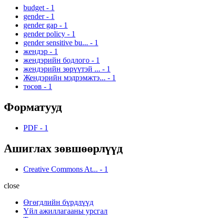
budget
-
1
gender
-
1
gender gap
-
1
gender policy
-
1
gender sensitive bu...
-
1
жендэр
-
1
жендэрийн бодлого
-
1
жендэрийн зөрүүтэй ...
-
1
Жендэрийн мэдрэмжтэ...
-
1
төсөв
-
1
Форматууд
PDF
-
1
Ашиглах зөвшөөрлүүд
Creative Commons At...
-
1
close
Өгөгдлийн бүрдлүүд
Үйл ажиллагааны урсгал