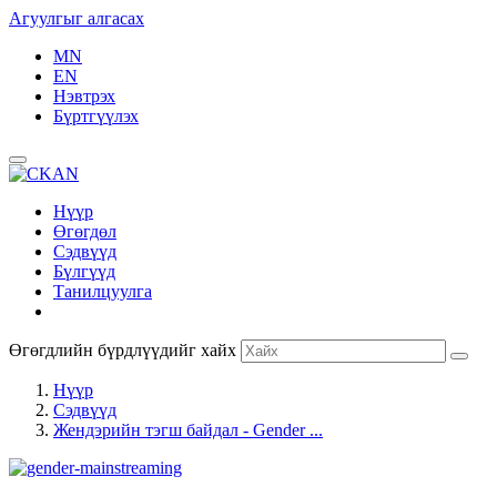
Агуулгыг алгасах
MN
EN
Нэвтрэх
Бүртгүүлэх
Нүүр
Өгөгдөл
Сэдвүүд
Бүлгүүд
Танилцуулга
Өгөгдлийн бүрдлүүдийг хайх
Нүүр
Сэдвүүд
Жендэрийн тэгш байдал - Gender ...