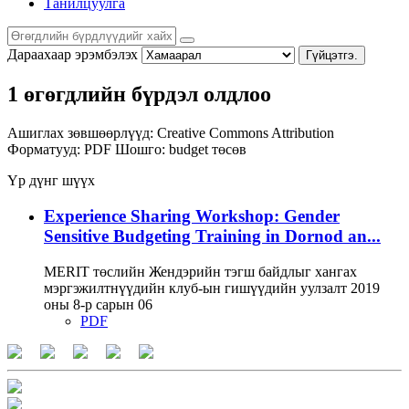
Танилцуулга
Дараахаар эрэмбэлэх
Гүйцэтгэ.
1 өгөгдлийн бүрдэл олдлоо
Ашиглах зөвшөөрлүүд:
Creative Commons Attribution
Форматууд:
PDF
Шошго:
budget
төсөв
Үр дүнг шүүх
Experience Sharing Workshop: Gender
Sensitive Budgeting Training in Dornod an...
MERIT төслийн Жендэрийн тэгш байдлыг хангах
мэргэжилтнүүдийн клуб-ын гишүүдийн уулзалт 2019
оны 8-р сарын 06
PDF