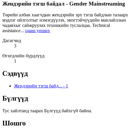
Жендэрийн тэгш байдал - Gender Mainstreaming
Төрийн албан хаагчдын жендэрийн эрх тэгш байдлын талаарх
мэдлэг ойлголтыг нэмэгдүүлэх, эмэгтэйчүүдийн манлайллын
чадавхыг сайжруулах техникийн туслалцаа. Technical
assistance...
цааш унших
Дагагчид
3
Өгөгдлийн бүрдлүүд
1
Сэдвүүд
Жендэрийн тэгш байд...
-
1
Бүлгүүд
Тус хайлтанд таарах Бүлгүүд байхгүй байна.
Шошго